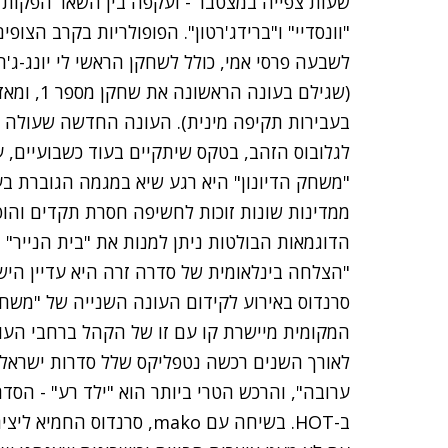
שעות צפייה במצטבר - ועקפה בין השאר הפקות אמ
"וונסדיי" ו"ברידג'רטון". הפופולריות בקרב הצו
לשבעה פרסי אמי, כולל לשחקן הראשי לי יונג-ג'ה
(שגילם בע
בעבירות תקיפה מינית). העונה החדשה שעולה 
לגלובוס הזהב
, בטקס שיתקיים בעוד כשבועיים, 
"משחק הדיונון" היא רגע שיא במגמה הגוברת בע
ממדינות שונות זוכות לחשיפה חסרת תקדים והופכו
הדוגמאות הבולטות ניתן למנות את "בית הנייר" 
"הצלחה בינלאומית של סדרה זרה היא עדיין הישג
סרנדוס באירוע לקידום העונה השנייה של "משחק 
המקומית מיישרת קו עם זו של הקהל ברחבי העולם
לאורך השנים רכשה נטפליקס שלל סדרות ישראליו
ערובה", והרכש הטרי ביותר הוא "ילד רע" - הסד
ב-HOT. בשיחה עם mako, סרנ