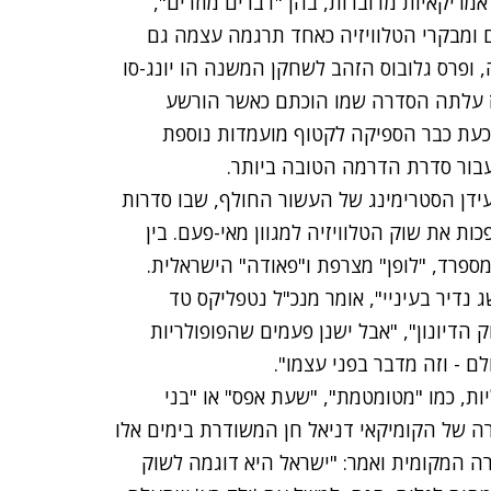
ריקאיות מדוברות, בהן "דברים מוזרים",
פים ומבקרי הטלוויזיה כאחד תרגמה עצמה גם
, ופרס גלובוס הזהב לשחקן המשנה הו יונג-סו
ונה הראשונה את שחקן מספר 1, ומאז עלתה הסדרה שמו הוכתם כאשר הורשע
כעת כבר הספיקה
לקטוף מועמדות נוספת
עבור סדרת הדרמה הטובה ביותר.
ידן הסטרימינג של העשור החולף, שבו סדרות
ת את שוק הטלוויזיה למגוון מאי-פעם. בין
מספרד, "לופן" מצרפת ו"פאודה" הישראלית.
 נדיר בעיניי", אומר מנכ"ל נטפליקס טד
הדיונון", "אבל ישנן פעמים שהפופולריות
 - וזה מדבר בפני עצמו".
ת, כמו "מטומטמת", "שעת אפס" או "בני
רה של הקומיקאי דניאל חן המשודרת בימים אלו
דוס החמיא ליצירה המקומית ואמר: "ישראל היא דוגמה לשוק