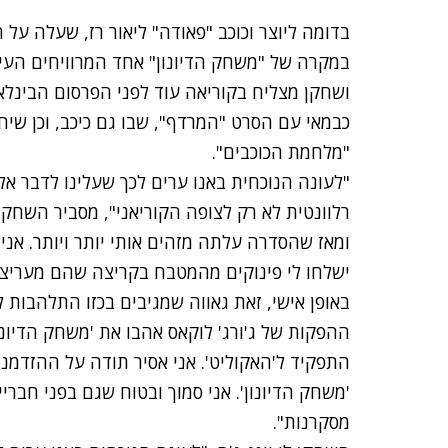
בדומה ליוצר וכוכב "פאודה" ליאור רז, שעלה על
ושחקן מצליח בקוריאה עוד לפני הפרסום הבינלא
כבמאי עם הסרט "המרדף", שבו גם כיכב, וכן שי
"מלחמת הכוכבים".
"לעונה הנוכחית באנו ערים לכך שעלינו לדבר א
רלוונטית לא רק לצופה הקוריאני", מסביר השחקן 
ומאז שהסדרה עלתה מזהים אותי יותר ויותר. אני
ישלחו לי פינוקים מהמטבח בקריצה שהם מעריצים
באופן אישי, זאת גאווה שמגיבים בכזו התלהבות ל
ההפקות של ג'ורג' לוקאס אהבו את 'משחק הדיונון
התפקיד ל'האקוליט'. אני אסיר תודה על ההזדמנו
'משחק הדיונון'. אני סמוך ובטוח שגם בפני חבר
מסקרנות".