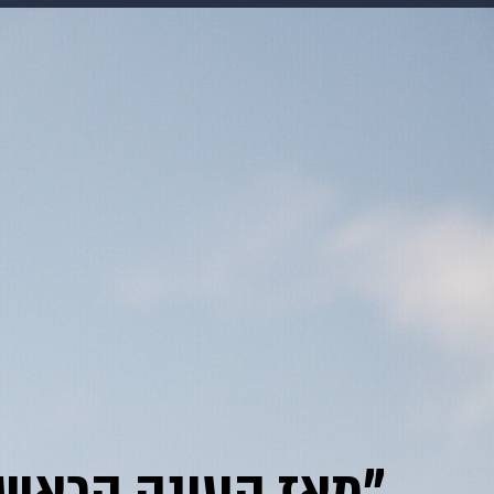
מוזיקה
תרבות
צבא וביטחון
דיגיטל
גאווה
ויוה
משפט