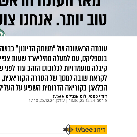
"מאז העונה הראשו
טוב יותר. אנחנו צו
עונתה הראשונה של "משחק הדיונון" כבשה 
בנטפליקס, עם למעלה ממיליארד שעות צפייה
קיבלה מועמדויות לגלובוס הזהב עוד לפני 
לקראת שובה למסך של הסדרה הקוריאנית, ש
הבלאגן בקוריאה הדרומית השפיע על העליל
דודי כספי, לוס אנג'לס
tvbee
פורסם:
25.12.24, 13:36
|
עודכן:
25.12.24, 17:10