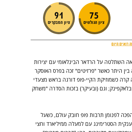
אה השתלטה על הרדאר הבינלאומי עם יצירות
בין היתר כאשר
"פרזיטים"
זכה בפרס האוסקר
י מכל עבור הסרט הטוב ביותר ל-2020; זה קרה כשמוזיקת הקיי-פופ דורגה בראש מצעדי
שמעות עם הרכבים סופר-מצליחים כמו BTS ובלאקפינק; וגם (ובעיקר) בזכות הסדרה "משחק
ק הדיונון" עלתה בנטפליקס בסתיו 2021 והפכה לפנומן תרבות פופ חובק עולם, כשעל
נקית הסטרימינג עם למעלה ממיליארד וחצי