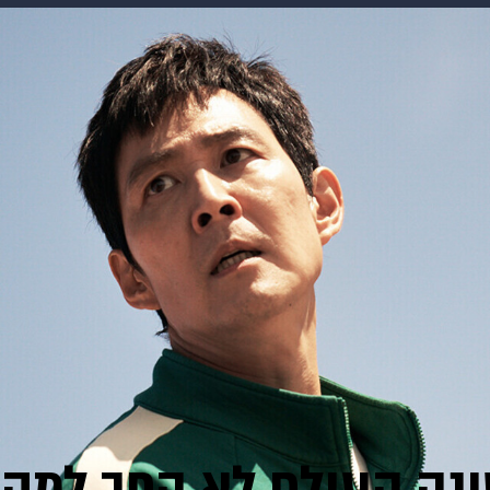
makoZ
בריאות
HIX
ספורט
כסף
הורים
עיצוב
תשעה חודשים
מתכונים
פרויקטים מיוחדים