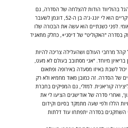
 הגל בהוליווד הודות להצלחה של הסדרה, גם
במקרה של "משחק הדיונון" אחד המרוויחים העיקריים הוא לי יונג-ג'ה בן ה-52, דוגמן לשעבר
ומי. לפני כשנתיים הוא עשה את הבכורה שלו
חק בסדרה "האקוליט" של דיסני+, כחלק מתאגיד
ל קהל מרחבי העולם ושהעלילה צריכה להיות
בריאיון מיוחד. "אני מסתובב בעולם לא מעט,
 יכול לשבת באיזו מסעדה באירופה ופתאום
 של הסדרה. זה כמובן מאוד מחמיא ולא רק
יצירה קוריאנית. למזלי, גם המפיקים בחברת
', ואחרי סדרה של אודישנים הציעו לי את
יות הללו ולפי שעה מתמקד בסיום וקידום
יי השחקנים בסדרה יתפתחו עוד דלתות