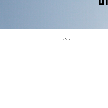
ם
פרסומת