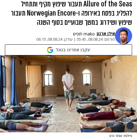
Allure of the Seas תעבור שיפוץ מקיף ותתחיל
להפליג בפסח באירופה ו-Norwegian Encore תעבור
שיפוץ ושידרוג במשך שבועיים בסוף השנה
אילן ארנון
mako חופש
פורסם:
08.08.24, 05:45
|
עודכן:
08.08.24, 06:10
עקבו אחרינו בגוגל
צילום: שחר גנון