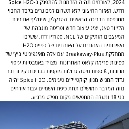
2024, לאורחים תהיה הזדמנות להתפנק ב-Spice H2O
חדש, האזור החיצוני ללא תשלום למבוגרים בלבד החבוי
ממרפסת הבריכה הראשית. הטרקלין, שיחליף את זירת
הלייזר טאג, יציג עיצוב חדש ופריסה מוגבהת של
המעצבים הותיקים של NCL, סטודיו דדו, ששלבו
השירותים האהובים על האורחים של ספייס H2O
ממחלקת Breakaway-Plus עם אלה מאינפיניטי ביץ' של
ספינות פרימה קלאס האחרונות. מצויד באמבטיות עיסוי
מרובות, 8 ספות מיטה גדולות מוקפות בבריכות קירור ובר
גדול המגיש מגוון קוקטיילים טעימים, Spice H2O יהיה
נווה המדבר המושלם תחת כיפת השמיים עבור אורחים
בני 18 ומעלה המחפשים מקום מפלט מרגיע.