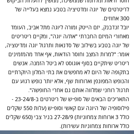
חוסר ודאות ומלחמה שממשיכה, ממשיך להעלות הביקוש
לריטרטים של יוגה ומדטיציה בטבע נמצא בעלייה של
300 אחוזים.
יובל זנדבנק, יזם הייטק ומורה ליוגה מתל אביב, העומד
מאחורי המיזם החברתי "את/ה יוגה", ומקיים ריטריטים
של יוגה בטבע בשילוב של סדנאות ותרגול יוגה ומדיטציה,
אומר: "למרות המצב וחוסר הודאות, אף אחד מהמזמינים
ריטריט שיתקיים בסוף אוגוסט לא ביטל הזמנה. אנשים
בתקופה של היום לא מחפשים את בתי המלון היוקרתיים
והנופש המפונפן וארוחות שף, אלא יותר נופש רגוע עם
תרגול רוחני שמלווה אותם גם אחרי החופשה".
התאריכים הבאים של סופ״ש של ריטרטים ב-23-24/8 -
פילוסופיה של היוגה עם קאשי וסופ״ש (עלות 550 שקלים
כולל 3 ארוחות צמחוניות) 27-28/9 בניר צבי (650 שקלים
כולל ארוחות צמחוניות עשירות).