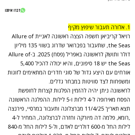
דברו איתנו
1. אלורה תעבור שיפוץ מקיף
רויאל קריביאן חשפה הצצה ראשונה לאניית Allure of
the Seas,
שתעבור בפברואר שדרוג בשווי 135 מיליון
דולר ותושק לראשונה באפריל (פסח) 2025.
ב-Allure of
the Seas יש 18 סיפונים, והיא יכולה להכיל 5,400
אורחים עם היצע גדול של סוגי חדרים המתאימים לזוגות
ומשפחות לצד סוויטות במבחר גדלים.
לראשונה ניתן יהיה להזמין הפלגות קצרות לחופשת
הפסח מאירופה ל-4 לילות ו-5 לילות. ההפלגה הראשונה
תצא תאריך 11/4/25 מברצלונה ותעבור במרסיי, פירנצה
,רומא, פלמה דה מיורקה וחזרה לברצלונה, המחיר ל-4
לילות החל מ-600 דולרים לאדם, ול-5 לילות החל מ-840