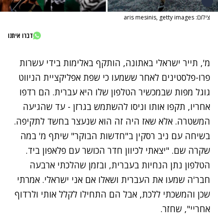
צילום: aris mesinis, getty images
דברו איתנו
מ', תייר ישראלי באתונה, הותקף באלימות בידי עשרות
פרו-פלסטינים לאחר ששמעו כי שפת אפליקציית הניווט
גוגל מפות שבמכשיר הטלפון שלו היא עברית. הם רדפו
אחריו, תקפו אותו וניסו להשתמש בגרזן - עד שהגיעה
המשטרה. אלא שאז היה זה הוא שנעצר בחשד לתקיפה.
בשיחה עם ניב רסקין ב"חדשות הבוקר" שיתף מ' במה
שקרה שם. "יצאתי לכיוון חדר הכושר עם פלאפון ביד.
הטלפון נתן הנחיות בעברית, ובזמן שהלכתי ארבעה
חבר'ה שמעו את העברית ושאלו אם אני ישראלי. אמרתי
שכן והמשכתי ללכת, אבל הם התחילו לקלל אותי ולרדוף
אחריי", שחזר.