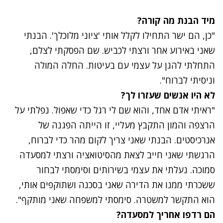
נתקלנו בבעיה
מיד הבנת מה קורה?
נסה שוב
"כן, הם ישר התחילו לקלל אותי 'ציוני מלוכלך'. הבנתי
שאני באירוע אחר ורצתי לכביש. שם הפסקתי לצלם,
התחלתי להגן על עצמי עם בעיטות. החלה המולה
וניסיתי לברוח".
לא היו אנשים שעזרו לך?
"ראיתי אדם אחד, והוא שם לי רגל כדי שאפול. נפלתי על
הרצפה והמון התקבץ מעליי, זו הייתה הפגנה של
אנרכיסטים. הבנתי שאני צריך לקום מהר כדי לברוח,
הרגשתי שאני חייב לצאת מהסיטואציה ורצתי למסעדה
סמוכה. נעלתי את עצמי בשירותים וסימסתי לבחור
ששכרתי ממנו את הדירה שאני בסכנה ושתוקפים אותי,
הוא התקשר למשטרה. סימסתי למשפחה שאני מותקף".
הם רדפו אחריך למסעדה?