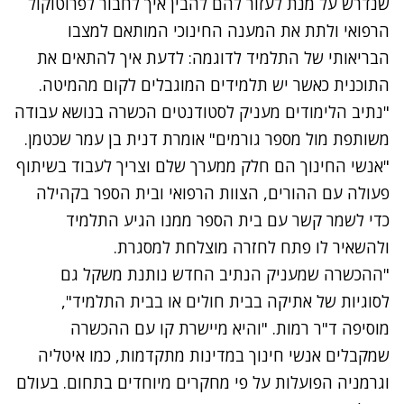
שנדרש על מנת לעזור להם להבין איך לחבור לפרוטוקול
הרפואי ולתת את המענה החינוכי המותאם למצבו
הבריאותי של התלמיד לדוגמה
:
לדעת איך להתאים את
התוכנית כאשר יש תלמידים המוגבלים לקום מהמיטה
.
"נתיב הלימודים מעניק לסטודנטים הכשרה בנושא עבודה
משותפת מול מספר גורמים" אומרת דנית בן עמר שכטמן.
"אנשי החינוך הם חלק ממערך שלם וצריך לעבוד בשיתוף
פעולה עם ההורים, הצוות הרפואי ובית הספר בקהילה
כדי לשמר קשר עם בית הספר ממנו הגיע התלמיד
ולהשאיר לו פתח לחזרה מוצלחת למסגרת.
"ההכשרה שמעניק הנתיב החדש נותנת משקל גם
לסוגיות של אתיקה בבית חולים או בבית התלמיד",
מוסיפה ד"ר רמות. "והיא מיישרת קו עם ההכשרה
שמקבלים אנשי חינוך במדינות מתקדמות, כמו איטליה
וגרמניה הפועלות על פי מחקרים מיוחדים בתחום. בעולם