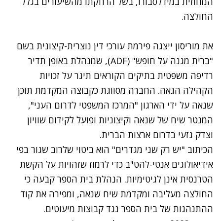
המחוזית במידלסבורו, בשל הרחקתו מהשיעורים בגלל
החולצה.
את מוריסון ייצגה פירמת עורכי דין נוצרית-קיצונית בשם
"ברית מגנה על חופש" (ADF), שמנהלת באופן תדיר
רדיפה משפטית בתיקים הקוראים תיגר על זכויות
הקהילה הגאה. החברה מסווגת כקבוצה המקדמת תוכן
שנאה על ידי הארגון "המרכז המשפטי לדרום העני",
המנטר שיח של שנאה וקיצוניות ופועל לקידום שוויון
וצדק גזעי בדרום ארצות הברית.
הכיתוב "יש רק שני מגדרים" הוא ביטוי שלרוב שגור בפי
אידיאולוגים אנטי-להט"ב כדי לרמוז שזהויות על הקשת
הטרנסית אינן לגיטימיות. הנהלת בית הספר קבעה כי
החולצה מעליבה ומקדמת שיח שנאה, ומפירה את קוד
ההתנהגות של בית הספר נגד קבוצות מיעוטים.