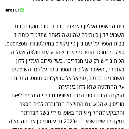
דברו איתנו
בית המשפט העליון בארצות הברית סירב מוקדם יותר
השבוע לדון בעתירה שהוגשה לאחר שתלמיד כיתה ז'
בבית הספר על שם ג'ון טי ניקולס במידלסבורו, מסצ'וסטס,
סולק מהמוסד החינוכי לאחר שהגיע עם חולצה שעליה
הכיתוב "יש רק שני מגדרים". בשל סירוב העליון לדון
בעתירה, האיסור של בית הספר נותר על כנו. השופטים
השמרנים בהרכב, סמואל אליטו וקלרנס תומס, התלוננו
על ההחלטה שלא לדון בעתירה.
המקרה הונח בפני הרכב השופטים בידי התלמיד ליאם
מוריסון, שהגיע עם החולצה המדוברת לבית הספר
והתבקש להחליף אותה באופן מיידי בשל הגדרתה
כמקדמת שיח שנאה. ב-2023 תבע מוריסון את ההנהלה