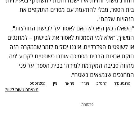
החורג משתי זהויות אלו ישנה הזכות להשתתף בפעילויות
בית הספר, מבלי להתעמת עם מסרים התוקפים את
הזהויות שלהם".
"השאלה כאן היא לא האם לאסור על לבישת החולצות",
המשיך, "אלא למי הסמכות לאסור את לבישתן – למחנכים
או לשופטים הפדרליים. איננו יכולים לומר שבמקרה הזה
חוקת ארצות הברית מסמיכה אותנו כשופטים לקבוע 'מה
מהווה סביבה המקדמת למידה' בבית הספר, על פני
המחנכים שנמצאים בשטח".
טרנסג'נדר
להט"ב
מגדר
מחאה
מין
מסצ'וסטס
מצאתם טעות לשון?
פרסומת