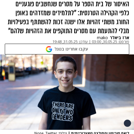
האיסור של בית הספר על מסרים שנחשבים פוגעניים
כלפי הקהילה הטרנסית: "לתלמידים שמזדהים באופן
החורג משתי זהויות אלו ישנה זכות להשתתף בפעילויות
מבלי להתעמת עם מסרים התוקפים את הזהויות שלהם"
ארז ביאלר
mako
פורסם:
30.05.25, 03:00
|
עודכן:
31.05.25, 19:48
עקבו אחרינו בגוגל
ליאם מוריסון והחולצה השערורייתית
|
צילום: None, Twitter