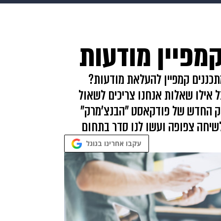
makoZ
בריאות
HIX
ספורט
כסף
הורים
עיצוב
מפיין מודעות
תשעה חודשים
מתכונים
פרויקטים מיוחדים
כננים קמפיין להעלאת מודעות?
 אילו שאלות אנחנו צריכים לשאול
ק החדש של פודקאסט "הבנצ'מרק"
לשיחה צפופה ועשו לנו סדר בתחום
עקבו אחרינו בגוגל