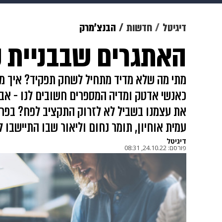
מוזיקה
תרבות
צבא וביטחון
דיגיטל
חדשות
הבנצ'מרק
האתגרים שבבניית ק
דיגיטל
גאווה
ויוה
משפט
מתי מה שלא מדיד מתחיל לשחק תפקיד? איך מת
כאנשי אדטק ומדיה המספרים חשובים לנו - אבל
את עצמנו בשביל לא לזרוק התקציב לפח? בפר
עמית אוחיון, תומר נחום וליאור שבו התיישבו 
דיגיטל
פורסם:
24.10.22, 08:31