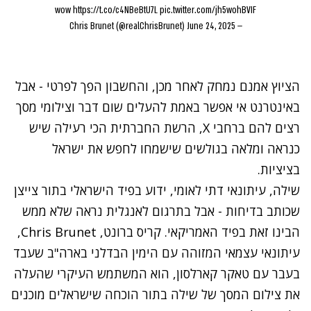
wow
https://t.co/c4NBeBtU7L
pic.twitter.com/jh5wohBVIF
June 24, 2025
— Chris Brunet (@realChrisBrunet)
הציוץ אמנם נמחק לאחר מכן, והחשבון הפך לפרטי - אבל
באינטרנט אי אפשר באמת להעלים שום דבר וצילומי מסך
רצים להם ברחבי X, הרשת החברתית הכי רעילה שיש
כנראה ומלאה בגולשים שישמחו לחפש את ישראל
בציציות.
שילה, עיתונאי דתי לאומי, ידוע בפיד הישראלי בתור צייצן
שכותב בדיחות - אבל בתרגום לאנגלית נראה שלא ממש
הבינו זאת בפיד האמריקאי. קריס ברונט, Chris Brunet,
עיתונאי עצמאי המזוהה עם הימין הבדלני בארה"ב שעבד
בעבר עם טאקר קארלסון, הוא המשתמש העיקרי שהעלה
את צילום המסך של שילה בתור הוכחה שישראלים מוכנים