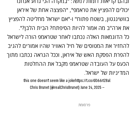
ובהם קריאות דומות למשל: "במקרה הכי גרוע אנחנו
יכולים להפציץ את טראמפ", "הפצצה אחת של איראן
בוושינגטון, בשטח פתוח" ו-"אם ישראל מחליטה להפציץ
את ארה"ב מה אמור להיות הסיפתח? הבית הלבן?".
כל הדוגמאות האלה נכתבו לאחר שטראמפ הורה לישראל
להחזיר את המטוסים של חיל האוויר שהיו אמורים להגיב
להפרת הפסקת האש של איראן, וככל הנראה נכתבו מתוך
הכעס על העובדה שטראמפ מקבל את ההחלטות
המדיניות של ישראל.
this one doesn't seem like a joke
https://t.co/d066rtZ8al
June 24, 2025
— Chris Brunet (@realChrisBrunet)
פרסומת