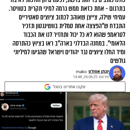
בתרגום - אחת כזאת ממש גרמה למיני תקרית בטוויטר.
עמיחי שילה, צייצן שאוהב לכתוב ציוצים סאטיריים
התבדח ש"הפצצה אחת סמלית בוושינגטון תזכיר
לטראמפ שהוא לא כל יכול ותחזיר לנו את הכבוד
הלאומי". במחנה הבדלני בארה"ב ראו בציוץ כהתרסה
ומיד החלו ציוצים נגד יהודים וישראל שהגיעו למיליוני
גולשים
יונתן אפולט
mako
פורסם:
26.06.25, 14:48
עקבו אחרינו בגוגל