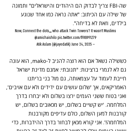
שה-FBI צריך לבדוק הם היהודים והישראלים" ותמונה
של שילה עם הכיתוב: "אתה נראה כמו אחד שנוגע
בילדים, וזאת לא בדיחה".
Now, Connect the dots,,,, who attack Twin Towers? It wasn’t Muslims
@amichaishilo
pic.twitter.com/fFRBPFtZ79
June 24, 2025
— Atik Aslam (@jayedatik)
כששילה נשאל אם הוא רוצה להגיב ל-mako, הוא עונה
גם לא לגמרי ברצינות: "תגובתי: אמנם מדינת ישראל
חייבת לעמוד על עצמאותה, גם מול בני בריתנו
האמריקאים, אך 'שלום עושים עם ידידים ולא עם אויבים',
ואני בטוח ששני העמים ירצו בשלום ולא יבחרו בדרך
המלחמה. 'יש קשיים בשלום, יש מכאובים בשלום, יש
קורבנות למען השלום, כולם עדיפים מקורבנות
המלחמה!'. אני קורא מכאן לבחור בדרך ההידברות, כדי
ששני העמים יוכלו להמשיך לחיות זה לצד זה ברעות