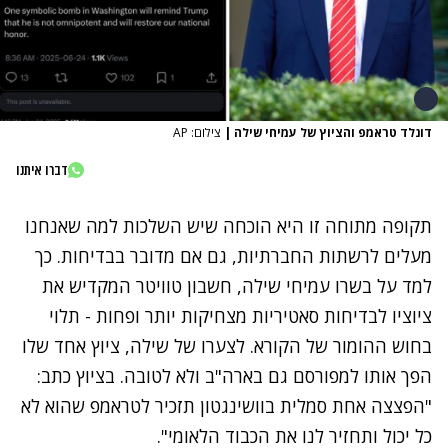
דונלד טראמפ והציוץ של עמיחי שילה
|
צילום: AP
דברו איתנו
תקופה מתוחה זו היא הוכחה שיש השלכות למה שאנחנו
מעלים לרשתות החברתיות, גם אם מדובר בבדיחות. כך
למד על בשרו עמיחי שילה, חשבון טוויטר המקדיש את
ציוציו לבדיחות סאטיריות מצחיקות יותר ופחות - תלוי
בחוש ההומור של הקורא. לצערו של שילה, ציוץ אחד שלו
הפך אותו למפורסם גם בארה"ב ולא לטובה. בציוץ כתב:
"הפצצה אחת סמלית בוושינגטון תזכיר לטראמפ שהוא לא
כל יכול ותחזיר לנו את הכבוד הלאומי".