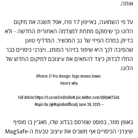
אותה.
על פי השמועה, באייפון 17 פרו, אפל תשנה את מיקום
הלוגו כך שימוקם מתחת למצלמה האחורית החדשה - ולא
בדיוק במרכז הפיזי של גב המכשיר. המדליף טוען
שהסיבה לכך היא שיפור בזיהוי המותג, ויצרני כיסויים כבר
החלו לבדוק כיצד להתאים את עיצובם למיקום החדש של
הלוגו.
iPhone 17 Pro design: logo moves lower.
Here's why
Full Article:
https://t.co/xeC6d0oBeN
pic.twitter.com/Q8QwkT56IL
June 28, 2025
— Majin Bu (@MajinBuOfficial)
באופן מוזר, בפוסט שפרסם בבלוג שלו, מאג’ין בו מוסיף
שיצרני הכיסויים אף משנים את עיצוב טבעת ה-MagSafe