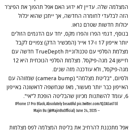
המצלמה שלה. עדיין לא ידוע האם אפל תהפוך את הפיצ’ר
הזה לבלעדי לחומרה החדשה, אך ייתכן שהוא יכלול
יכולות חדשות שטרם נראו.
בנוסף, דגמי הפרו והפרו מקס, יחד עם הדגמים הזולים
יותר אייפון 17 ו-17 אייר (המכשיר הדק) צפויים לקבל
מצלמת הסלפי עם טכנולוגיית TrueDepth חדשה עם
חיישן 24 מגה-פיקסל. מצלמת הסלפי הנוכחית היא 12
מגה-פיקסל, ולא עודכנה מזה שנים.
ולסיום, "בליטת מצלמה" (camera bump) שמזוהה עם
האייפון כבר יותר מעשור, מאז שנחשפה לראשונה באייפון
6, עומד להשתנות מכיוון שהבליטה הופכת ל"אי".
IPhone 17 Pro Black, Absolutely beautiful
pic.twitter.com/tQZAGa6TGl
June 24, 2025
— Majin Bu (@MajinBuOfficial)
אפל מתכננת להרחיב את בליטת המצלמה לפס מצלמות