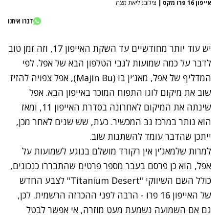
אייפון 16 פרו מקס
|
צילום: ליאת מצה
דברו איתנו
יש עוד יותר מחודשיים עד השקת האייפון 17, וזה זמן טוב
לדבר על כמה שמועות לגבי הטלפון הבא של אפל. לפי
המדליף של אפל, מאג’ין בו (Majin Bu), אפל צפויה להזיז
שוב את מיקום לוגו התפוח המוכר באייפון הבא. אפל
שינתה את המיקום לאחרונה בסדרת האייפון 11, ומאז
הוא נותר במרכז גב המכשיר. כעת, שש שנים לאחר מכן,
ייתכן שהדבר עומד להשתנות שוב.
למרות שלמאג’ין אין רקורד מושלם בנוגע לשמועות על
אפל, הוא כן פרסם בעבר מספר פרטים שהתבררו כנכונים,
כולל השם השיווקי "Titanium Desert" לצבע החדש
של האייפון 16 פרו - הרבה לפני ההכרזה הרשמית. לכן,
גם אם השמועה נשמעת מעט מוזרה, אי אפשר לבטל