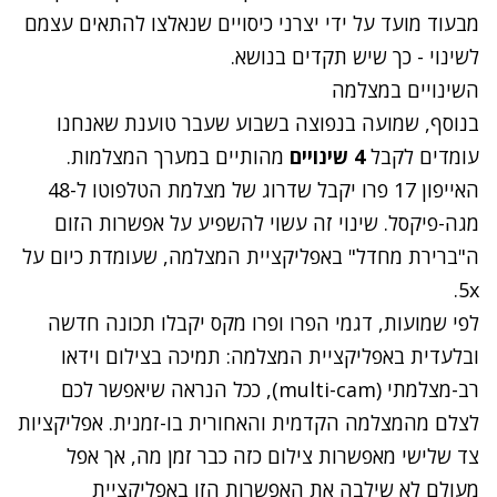
מבעוד מועד על ידי יצרני כיסויים שנאלצו להתאים עצמם
לשינוי - כך שיש תקדים בנושא.
השינויים במצלמה
בנוסף, שמועה בנפוצה בשבוע שעבר טוענת שאנחנו
עומדים לקבל
4 שינויים
מהותיים במערך המצלמות.
האייפון 17 פרו יקבל שדרוג של מצלמת הטלפוטו ל-48
מגה-פיקסל. שינוי זה עשוי להשפיע על אפשרות הזום
ה"ברירת מחדל" באפליקציית המצלמה, שעומדת כיום על
5x.
לפי שמועות, דגמי הפרו ופרו מקס יקבלו תכונה חדשה
ובלעדית באפליקציית המצלמה: תמיכה בצילום וידאו
רב-מצלמתי (multi-cam), ככל הנראה שיאפשר לכם
לצלם מהמצלמה הקדמית והאחורית בו-זמנית. אפליקציות
צד שלישי מאפשרות צילום כזה כבר זמן מה, אך אפל
מעולם לא שילבה את האפשרות הזו באפליקציית