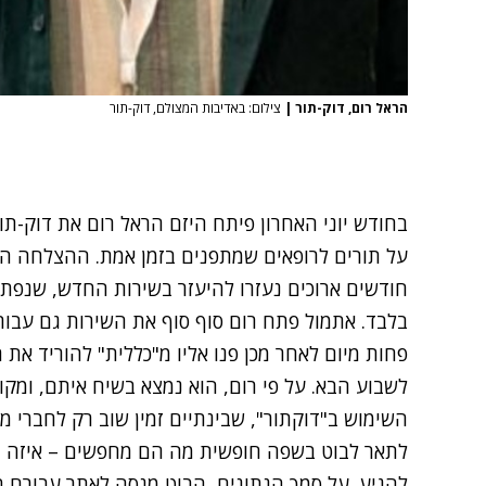
הראל רום, דוק-תור
|
צילום: באדיבות המצולם, דוק-תור
בחודש יוני האחרון פיתח היזם הראל רום את
דוק-תו
על תורים לרופאים שמתפנים בזמן אמת.
ההצלחה היי
חודשים ארוכים נעזרו
להיעזר בשירות החדש, שנפתח 
בלבד. אתמול פתח רום סוף סוף את השירות גם עבור
פחות מיום לאחר מכן פנו אליו מ"כללית" להוריד את 
לשבוע הבא. על פי רום, הוא נמצא בשיח איתם, ומקו
השימוש ב"דוקתור", שבינתיים זמין שוב רק לחברי 
לתאר לבוט בשפה חופשית מה הם מחפשים – איזה רופא
להגיע. על סמך הנתונים, הבוט מנסה לאתר עבורם ת