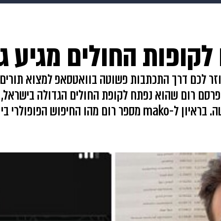
HIX
ספורט
כסף
הורים
עיצוב הבית
אופנה
די
לקופות החולים מגיע ג
תכונים
פרויקטים מיוחדים
זר לכם דרך התכתבות פשוטה בוואטסאפ למצוא תורים פ
ת פרסם רום שהוא נפתח לקופת החולים הגדולה בישראל, 
בכללית ביקשו להוריד אותו וקבעו עם רום פגישה. בראיון ל-mako מספר רום