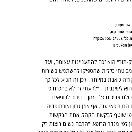
ד את המערכת,
חזיר אותו בקרוב,
ם.
https://t.co/FzA3U27fdc
 את "דוק-תור" הוא זכה להתעניינות עצומה, ועד
ום כבר השתמשו בבוט כ-27 אלף איש - מהם 644 מבוטחי כללית שהספיקו להשתמש בשירות
ה כואבת במיוחד, ולכן זה הגיע לכל כך
הוא לשיננית
– "לדעתי זה לא בהכרח כי
ולם צריכים כל הזמן, בניגוד לרופאים
 רופאי עור, אף אוזן גרון ואורתופדיה.
אופן שוטף לבקשת הקהל. אחת הבקשות
 לפי מגדר הרופא. "הרבה נשים רוצות רק