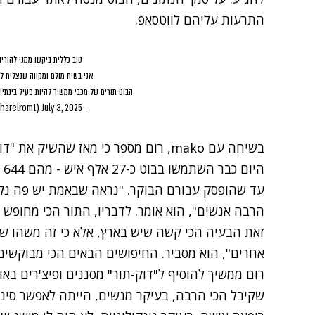
התרעות עליהם לווטסאפ.
טוב כללית ביקשו ממני להורי
אני בשיח מולם ומקווה שנצליח לה
הבוט תורים של מכבי ממשיך להיות פעיל בינתיי
July 3, 2025
— Harel Rom (@harelrom1)
בשיחה עם mako, רום מספר כי מאז שהשיק
הי
עד שהופסק עבורם הבוקר. "נראה שבאמת יש פה נקוד
הרבה אנשים
", הוא אומר. לדבריו, התור הכי מחופש 
זאת הבעיה הכי קשה שיש בארץ
,
אלא כי זה משהו שכ
אחרים", הוא מסביר. החיפושים הבאים הכי מבוקשים הם
רום ממשיך להוסיף ל"דוק-תור" מסננים ופיצ'רים ב
שקיבל הכי הרבה, בעיקר מנשים, הייתה לאפשר סינון