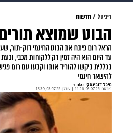
צבא וביטחון
makoZ
בריאות
דיגיטל
חדשות
הבוט שמוצא תורים 
ויוה
משפט
תשעה חודשים
מ
הראל רום פיתח את הבוט החינמי דוק-תור, שעו
עד היום הוא היה זמין רק ללקוחות מכבי, וכע
להישאר חינמי
מיכל דובינסקי
mako
פורסם:
03.07.25, 11:26
|
עודכן:
03.07.25, 18:30