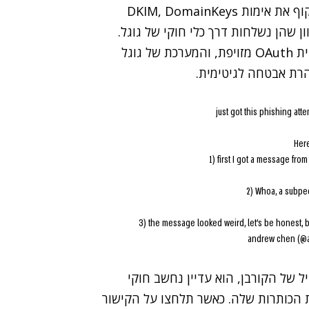
לו למסור את פרטיו האישיים. ההודעות מצליחות לעקוף את אימות DKIM, DomainKeys
ים, מכיוון שהן נשלחות דרך כלי חוקי של גוגל.
הנוכלים פשוט הזינו את מלל ההודעה בשם אפליקציית OAuth מזויפת, והמערכת של גוגל
הרת אבטחה לגיטימית.
just got this phishing att
Here
1) first I got a message from
2) Whoa, a subpeo
3) the message looked weird, let's be honest,
ל של הקורבן, הוא עדיין נחשב חוקי
ף ההודעה ואת הכותרות שלה. כאשר תלחצו על הקישור