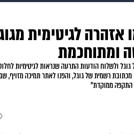
makoZ
בריאות
HIX
ספורט
כסף
הורים
עיצוב
 אזהרה לגיטימית מגוג
תשעה חודשים
מתכונים
פרויקטים מיוחדים
ה ומתוחכמת
וגל ולשלוח הודעות התרעה שנראות לגיטימיות לחלוטין
 מכתובת רשמית של גוגל, והפנו לאתר תמיכה מזויף, ש
ל התקפה ממוקדת"