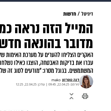
מוזיקה
תרבות
צבא וביטחון
דיגיטל
חדשות
המייל הזה נראה כמו
דיגיטל
גאווה
ויוה
משפט
מדובר בהונאה חדש
האקרים הצליחו להערים על מערכת האימות של ג
עברו את בדיקות האבטחה, הוצגו כאילו נשלחו
המשתמשים. בגוגל מסרו: "מודעים לסוג זה ש
דנה גוטרזון
mako
פורסם:
22.04.25, 09:45
|
עודכן:
22.04.25, 12:25