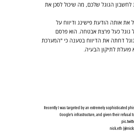
חשבון הגוגל שלכם, מה שיכול לסכן את
Et, ניק ג’ונסון, קיבל את אותה הודעת פישינג ודיווח על
 לרעה של התוקפים באפליקציית OAuth של גוגל כעל פרצת אבטחה. הוא פרסם
. בתחילה, גוגל דחתה את הדיווח בטענה כי "המערכת
פועלת לתיקון הבעיה.
Recently I was targeted by an extremely sophisticated phishin
Google's infrastructure, and given their refusal to 
pic.twi