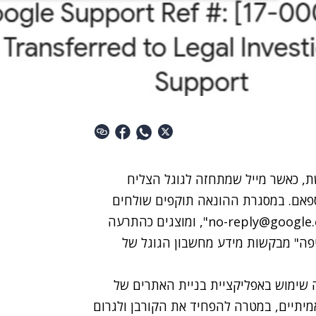
, כאשר מייל שמתחזה לגוגל הצליח
כספאם. במסגרת ההונאה תוקפים שולחים
מיילים מתחזים שנראים כאילו נשלחו מכתובת "no-reply@google.com", ומוצגים כהתרעה
יפה" מבקשות מידע מחשבון הגוגל של
Bleeping , ההונאה עושה שימוש באפליקציית בניית האתרים של
שנראים אמיתיים, במטרה להפחיד את הקורבן ולגרום