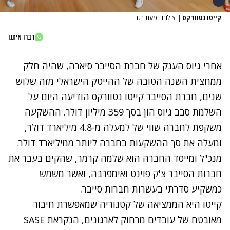
קייטו נטוורקס
|
צילום: יפעת רגב
דברו איתנו
אחרי
גיוס הענק של חברת הסייבר סיארה
, שהיה חלק
ממחצית השנה הטובה של ההייטק הישראלי
מזה שלוש
שנים, חברת הסייבר קייטו נטוורקס הודיעה היום על
השלמת סבב גיוס הון בסך 359 מיליון דולר. ההשקעה
משקפת לחברה שווי של למעלה מ-4.8 מיליארד דולר,
ומעלה את סך ההשקעות בחברה ליותר ממיליארד דולר.
מנכ"ל ומייסד החברה הוא שלמה קרמר, שהקים בעבר את
חברות הסייבר צ'ק פוינט ואימפרבה, ואשר משמש
כמשקיע סדרתי בעשרות חברות סייבר.
קייטו היא הממציאה של קטגוריה שמאפשרת חיבור
מאובטח של עובדים מרחוק לארגונים, הנקראת
SASE