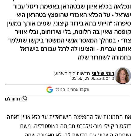
ונכלאה בכלא איוון שבטהראן באשמת ריגול עבור
ישראל • על הכלא האכזרי שהופצץ בטהראן היא
סיפרה: "הייתי בתא בידוד קיצוני. שמים אותך במעין
קופסה שאין בה חלונות, בלי שירותים, ובלי אוויר
צח" • במהלך המאסר אנשי המשטר ביקשו שתלמד
אותם עברית - והציעו לה לרגל עבורם בישראל
בתמורה לשחרור שלה
רותי שילוני
חדשות סוף השבוע
פורסם:
29.06.25, 05:56
עקבו אחרינו בגוגל
נתקלנו בבעיה
דווחו לנו
נסה שוב
את התמונות של ההפצצה הישראלית על כלא אווין ראתה
דוקטור קיילי מור-גילברט מביתה באוסטרליה, משם
שוחחה השבוע עם חדשות 12. לא מאמינה שמה