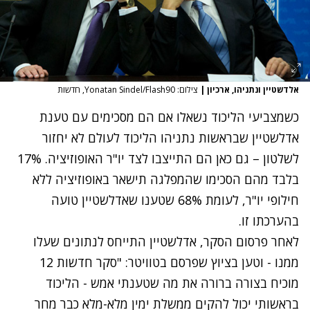
אלדשטיין ונתניהו, ארכיון
|
צילום: Yonatan Sindel/Flash90, חדשות
כשמצביעי הליכוד נשאלו אם הם מסכימים עם טענת
אדלשטיין שבראשות נתניהו הליכוד לעולם לא יחזור
לשלטון – גם כאן הם התייצבו לצד יו"ר האופוזיציה. 17%
בלבד מהם הסכימו שהמפלגה תישאר באופוזיציה ללא
חילופי יו"ר, לעומת 68% שטענו שאדלשטיין טועה
בהערכתו זו.
לאחר פרסום הסקר, אדלשטיין התייחס לנתונים שעלו
ממנו - וטען בציוץ שפרסם בטוויטר: "סקר חדשות 12
מוכיח בצורה ברורה את מה שטענתי אמש - הליכוד
בראשותי יכול להקים ממשלת ימין מלא-מלא כבר מחר