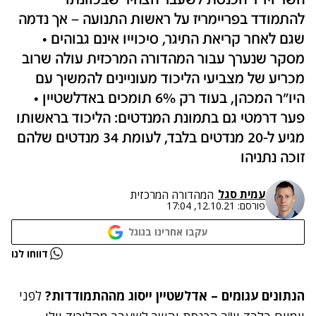
השר ויו"ר הכנסת לשעבר הצהיר שבכוונתו
להתמודד בפריימריז על ראשות התנועה – אך נדמה
שגם לאחר קריאת התיגר, סיכוייו אינם גבוהים •
מסקר שנערך עבור המהדורה המרכזית עולה שרוב
מכריע של מצביעי הליכוד מעוניינים להמשיך עם
היו"ר המכהן, בעוד רק 6% תומכים באדלשטיין •
פער דרמטי גם בתמונת המנדטים: הליכוד בראשותו
מגיע ל-20 מנדטים בלבד, לעומת 34 מנדטים שלהם
זוכה נתניהו
עמית סגל
המהדורה המרכזית
פורסם:
12.10.21, 17:04
עקבו אחרינו בגוגל
דווחו לנו
הנתונים עגומים – אדלשטיין ייסוג מההתמודדות?
לפני