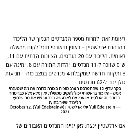
לעומת זאת, למרות מספר המנדטים הנמוך של הליכוד
בהנהגת אדלשטיין – באופן תיאורטי תוכל לקום ממשלה
לאומית. הליכוד עם 20 מנדטים, הציונות הדתית עם 11,
ש"ס שזוכה ל-11 מנדטים, יהדות התורה עם 8, ימינה עם
8 ותקווה חדשה שמקבלת 4 מנדטים במצב כזה – מגיעות
כולן יחד ל-62 מנדטים.
סקר ערוץ 12 שהתפרסם הערב מוכיח בצורה ברורה את מה שטענתי
אמש - הליכוד בראשותי יכול להקים ממשלת ימין מלא מלא כבר מחר
בבוקר. זה או לפיד או אני. אם לא נעשה כבר עכשיו את מה שנחוץ -
הליכוד ישאר בחוץ!
— Yuli Edelstein יולי אדלשטיין (@YuliEdelstein)
October 12,
2021
אם אדלשטיין ינצח: לאן יגיעו המנדטים האבודים של