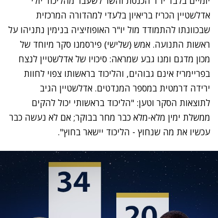
יומיים בלבד יו"ר הכנסת והשר לשעבר מהליכוד יולי
אדלשטיין הכריז בריאיון בלעדי למהדורה המרכזית
שבכוונתו להתמודד מול יו"ר האופוזיציה בנימין נתניהו על
ראשות התנועה. אמש (שלישי) פירסמנו סקר מיוחד של
מכון מדגם ומנו גבע שמראה: סיכויו של אדלשטיין לנצח
בפריימריז אינם גבוהים, והליכוד בראשותו צפוי לחוות
ירידה דרמטית במספר המנדטים. אדלשטיין הגיב
לתוצאות הסקר וטען: "הליכוד בראשותי יכול להקים
ממשלת ימין מלא-מלא כבר מחר בבוקר; אם לא נעשה כבר
עכשיו את מה שנחוץ - הליכוד יישאר בחוץ".