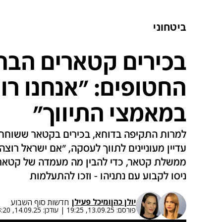
ביטחוני
בכירים קטארים הבה
החטופים: "אנחנו רו
במאמצי התיווך"
למרות התקיפה בדוחא, בכירים בקטאר ששוחחו
עדיין מעוניינים לתווך לעסקה, "אם ישראל רוצ
ממשלת קטאר, כדי להבין מה מעמדה של קטאר 
ניסו לקבוע עם נתניהו - וזכו להתעלמות
יולן כהן
ו
מיכל פעילן
חדשות סוף השבוע
פורסם:
13.09.25, 19:25
|
עודכן:
14.09.25, 03:20