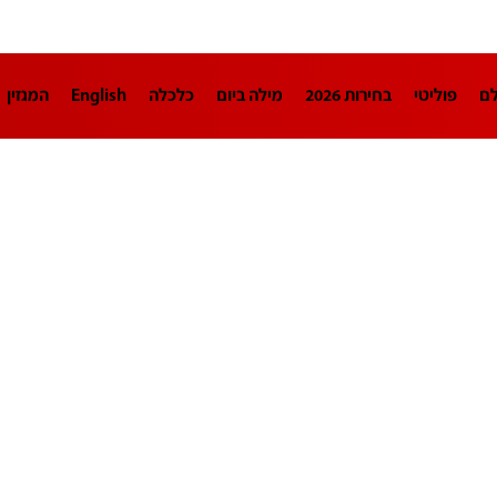
לם
פוליטי
בחירות 2026
מילה ביום
כלכלה
English
המגזין
חינוך
צרכנות
עיצוב ונדל"ן
TECH12
ספורט
פרשנות
בריאו
DA
תוכניות
דרושים חדשות 12
business