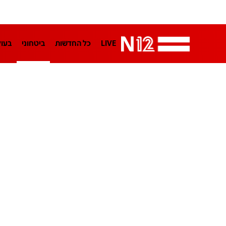
LIVE
כל החדשות
ביטחוני
בעו
LifeStyle
מדיני
בארץ
פלילי
הפודקאסטים
נוסבאום מקליד
TA