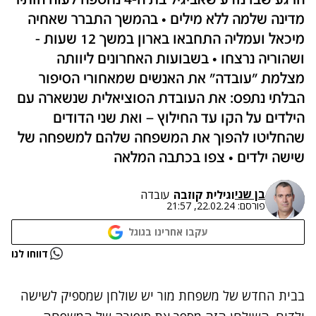
הרגע שבו נודע שאביגיל בת ה-4 נחטפה לעזה הותיר
מדינה שלמה ללא מילים • בהמשך התברר שאחיה
מיכאל ועמליה התחבאו בארון במשך 12 שעות -
ושהוריה נרצחו • בשבועות האחרונים ליוותה
מצלמת "עובדה" את האנשים שמאחורי הסיפור
הבלתי נתפס: את העובדת הסוציאלית שנשארה עם
הילדים על הקו עד החילוץ – ואת שני הדודים
שהחליטו להפוך את המשפחה שלהם למשפחה של
שישה ילדים • צפו בכתבה המלאה
בן שני
ו
גילית קוזבה
עובדה
פורסם:
22.02.24, 21:57
עקבו אחרינו בגוגל
נתקלנו בבעיה
דווחו לנו
נסה שוב
בבית החדש של משפחת מור יש שולחן שמספיק לשישה