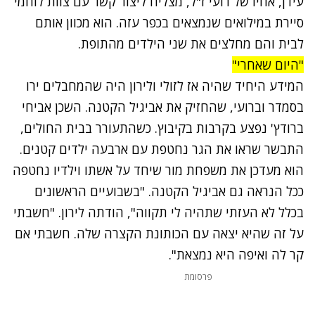
עידן, אחיו של רועי ז"ל, מצליח ליצור קשר עם צוות לוחמי
סיירת במילואים שנמצאים בכפר עזה. הוא מכוון אותם
לבית והם מחלצים את שני הילדים מהתופת.
"היום שאחרי"
המידע היחיד שהיה אז לזולי ולירון היה שהמחבלים ירו
בסמדר וברועי, שהחזיק את אביגיל הקטנה. השכן אביחי
ברודץ' נפצע בקרבות בקיבוץ. כשהתעורר בבית החולים,
התבשר שראו את הגר נחטפת עם ארבעה ילדים קטנים.
הוא מעדכן את משפחת מור שיחד על אשתו וילדיו נחטפה
ככל הנראה גם אביגיל הקטנה. "בשבועיים הראשונים
בכלל לא העזתי שתהיה לי תקווה", הודתה לירון. "חשבתי
על זה שהיא יצאה עם הכותונת הקצרה שלה. חשבתי אם
קר לה ואיפה היא נמצאת".
פרסומת