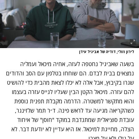
לירון וזולי, דודיה של אביגיל עידן
בשעה שאביגיל נחטפה לעזה, אחיה מיכאל ועמליה
נמצאים בבית לבדם. הם שוחחו בטלפון עם הסב והדודים
שגרו בקיבוץ, אבל אלה לא יכלו לצאת מהבית כדי להושיט
להם עזרה. מיכאל הקטן הבין שעליו לגייס עזרה בעצמו
והוא מתקשר למשטרה. הדרמה מקבלת תפנית נוספת
כשהקריאה מגיעה עד לראש פינה. ד״ר תמר שלזינגר,
עובדת סוציאלית שמתנדבת במוקד "חוסן" של איחוד
הצלה, מחייגת למיכאל. אז היא עדיין לא יודעת דבר. לא
על גילו ולא על מצבו.