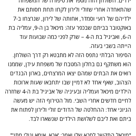
ילדים. השולחן הזה מספר את סיפורה של המשפחה
שהתאחדה אחרי שזולי ולירון לקחו תחת חסותם את
ילדיהם של רועי וסמדר, אחותה של לירון, שנרצחו ב-7
באוקטובר בביתם שבכפר עזה: מיכאל בן ה-9, עמליה בת
ה-6, ואביגיל בת ה-4 – שרק לפני כמה שבועות עוד
הייתה בשבי בעזה.
הסיפור הבלתי נתפס הזה לא מתבטא רק דרך השולחן.
הוא משתקף גם בחלון המטבח של משפחת עידן, שממנו
רואים את הבתים שמהם יצאו המרצחים, בארון הבגדים
הצהוב, שאף אחד לא דמיין שבו יתחבאו שעות ארוכות
הילדים מיכאל ועמליה ובעיניה של אביגיל בת ה-4 שחזרה
לחיים חדשים אחרי השבי. מול הטירוף הזה יש מעשה
הגיוני אחד: ההחלטה של הדודים זולי ולירון לפתוח את
ביתם ואת ליבם לשלושת הילדים שנשארו לבד.
"מיכאל התקשר לסבא שלו ואמר: 'אבא, אימא וגולי מתו'"