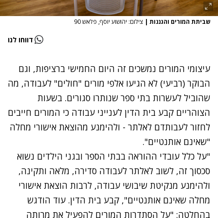
שביתת המורים והגננות
|
צילום: יהושוע יוסף, פלאש 90
דווחו לנו
עיצומי המורים נמשכים זה היום החמישי ברציפות, וגם
הבוקר (רביעי) לא הגיעו
אלפי מורים "חולים" לעבודה
, מה
שהוביל לעשרות בתי ספר שנותרו סגורים. בשעות
הצוהריים קבע בית הדין לענייני עבודה כי המורים חייבים
לחזור לעבותדם לאלתר - ולהימנע מהוצאת אישורי מחלה
"שאינם אותנטיים".
"
על כלל עובדי ההוראה בבתי הספר ובגני הילדים נשוא
סכסוך זה, לשוב לאלתר לעבודה סדירה, מלאה ותקינה,
ולהימנע מנקיטת שיבושי עבודה, לרבות הוצאת אישורי
מחלה שאינם אותנטיים", קבע בית הדין. עוד הודגש
בהחלטה: "
על הסתדרות המורים להפעיל את מרותה