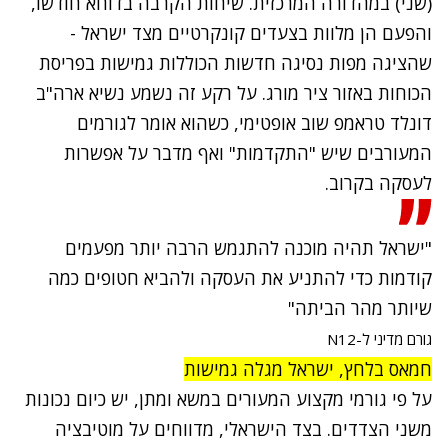
(שני) במהדורה המרכזית. שיחות הקרבה בדוחא חודשו,
והפעם הן מלוות בצעדים קונקרטיים מצד ישראל -
שהציגה מפות נסיגה חדשות הכוללות גמישות בפריסת
הכוחות באזור ציר מורג. על רקע זה נשמע נשיא ארה"ב
דונלד טראמפ שוב אופטימי, כשהוא אומר לגורמים
המעורבים שיש "התקדמות" ואף מדבר על אפשרות
לעסקה בקרוב.
"ישראל תהיה מוכנה להתגמש הרבה יותר מפעמים
קודמות כדי להתניע את העסקה ולהביא חטופים כמה
שיותר מהר הביתה"
גורם מדיני ל-N12
חמאס בלחץ, ישראל מגלה גמישות
על פי גורמי מקצוע המעורים במשא ומתן, יש כיום נכונות
משני הצדדים. בצד הישראלי, מדווחים על מוטיבציה