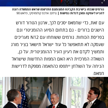
גורמים שנכחו בישיבת הקבינט המצומצם התרשמו שראש הממשלה רוצה
להגיע לעסקה ומוכן לגלות גמישות
|
צילום: אלכס קולומויסקי, פלאש 90
עם זאת, כדי שחמאס יסכים לכך, ארגון הטרור דורש
הישגים ברורים - גם בתחום הסיוע ההומניטרי וגם
בפריסת הכוחות. גורמים ששוחחו עם N12 מעריכים
שעסקה לא תתאפשר כל עוד ישראל תישאר בציר מורג
ותמשיך לקדם את רעיון העיר ההומניטרית. על כן,
השאלה המרכזית היא האם המפות החדשות שישראל
הניחה על השולחן ייתפסו כהתאמה מספקת לדרישות
חמאס.