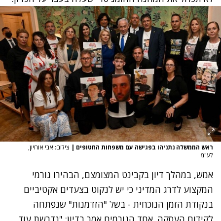
ראש הממשלה נתניהו בפגישה עם משפחות החטופים
|
צילום: אבי אוחיון,
לע"מ
אמש, במהלך דיון בקבינט המצומצם, הבהירו גורמי
המקצוע לדרג המדיני כי יש לנקוט בצעדים אקטיביים
בנקודת הזמן הנוכחית - בשל "הזדמנות" שנפתחה
לקידום העסקה. אחד הגורמים אמר בדיון: "נדרשת עוד