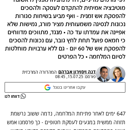
לפי גורמים מדיניים, רה"מ נתניהו מפגין לראשונה
מוטיבציה אמיתית להתקדם לעסקה ולהסכים
להפסקת אש זמנית - ואף מביע בשיחות סגורות
נכונות לנסיגה משמעותית מציר מורג, גמישות שלא
אפיינה את עמדתו עד כה • מנגד, מתווכים מדווחים
כי חמאס פועל תחת לחץ גובר, עם נכונות להסכים
להפסקת אש של 60 יום - גם ללא ערבויות מוחלטות
לסיום המלחמה • כל הפרטים
דנה ויס
ו
ירון אברהם
המהדורה המרכזית
פורסם:
15.07.25, 08:45
עקבו אחרינו בגוגל
נתקלנו בבעיה
דווחו לנו
נסה שוב
647 ימים לאחר פתיחת המלחמה, נדמה ששוב נרשמת
תזוזה ממשית במגעים לעסקת חטופים - כך פרסמנו אמש