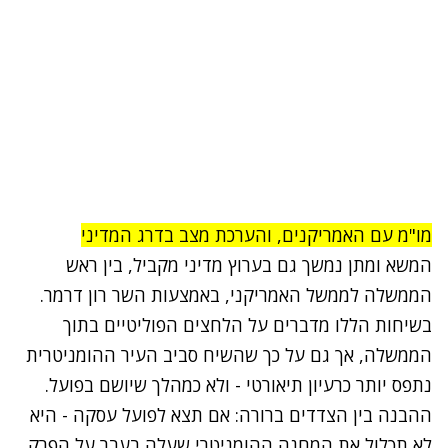
מו"מ עם האמריקנים, והערכת מצב בדרג המדיני
המשא ומתן נמשך גם בערוץ מדיני מקביל, בין ראש
הממשלה לממשל האמריקני, באמצעות השר רון דרמר.
בשיחות הללו מדברים על הלחצים הפוליטיים בתוך
הממשלה, אך גם על כך שהשיח סביב העיר ההומניטרית
נתפס יותר כרעיון תיאורטי - ולא כמהלך שיושם בפועל.
ההבנה בין הצדדים ברורה: אם תצא לפועל עסקה - היא
לא תכלול את המחנה ההומניטרי שעלה בעבר על הפרק.