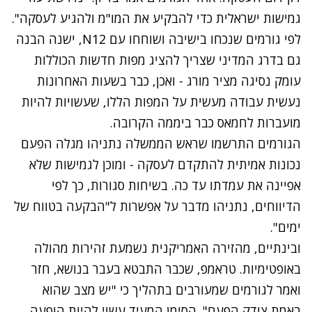
גמישות ישראלית כדי להבקיע את המו"מ ולהגיע לעסקה".
לפי גורמים שנכחו בישיבה ושוחחו עם N12, ישנה הבנה
גם בדרג המדיני שצריך להציג מפות חדשות הכוללות
עומק נסיגה מציר מורג - ואכן, כבר בשעות האחרונות
נעשית עבודה מעשית על המפות הללו, שעשויות להיות
מועברות לחמאס כבר ביממה הקרובה.
הגורמים התרשמו שראש הממשלה נתניהו מגלה הפעם
נכונות אמיתית להתקדם לעסקה - ומוכן לגמישות שלא
אפיינה את עמדתו עד כה. בשיחות סגורות, כך לפי
הדיווחים, נתניהו מדבר על אפשרות ל"הבקעה בטווח של
ימים".
ובינתיים, מהזירה האמריקנית נשמעת זהירות מהולה
באופטימיות. טראמפ, שכבר התבטא בעבר בנושא, חזר
ואמר לגורמים שמעורבים בתהליך כי "יש מצב שהוא
באמת צודק הפעם". הסימן המעיד עשוי להיות הופעה