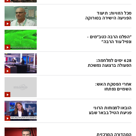
בעולם
D&B BUSINESS
פוליטי
אוכל
מכל הזוויות: תיעוד
הפגיעה הישירה בסורוקה
בחירות 2026
ערב טוב עם גיא פינס
מילה ביום
נסיעות
"הפלנו הרבה כטב"מים -
ונפיל עוד הרבה"
כלכלה
מפת האתר
מונדיאל
12+
628 ימים למלחמה:
הפעולה ברצועה נמשכת
mako
English Edition
מגזין N12
דרושים חדשות 12
אחרי הפסקת האש:
השמיים נפתחו
תרבות
duns 100
din.co.il
LifeStyle
הובאו למנוחות הרוגי
פגיעת הטיל בבאר שבע
מדיני
המומחים במשכנתאות
בארץ
MED12
המהדורה המרכזית