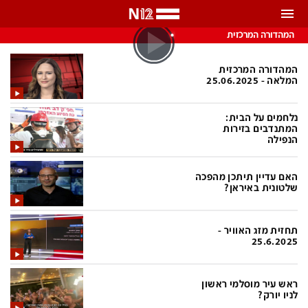
התראות
המהדורה המרכזית
באפשרותך לבחור את תדירות קבלת ההתראות
המהדורה המרכזית
המלאה - 25.06.2025
צ'אט הכתבים
כל ההתראות
נלחמים על הבית:
צ'אט החדשות
המתנדבים בזירות
רק מה שחשוב
הנפילה
כבוי
צ'אט הספורט
האם עדיין תיתכן מהפכה
התראות
שלטונית באיראן?
חדשות
תחזית מזג האוויר -
25.6.2025
כל החדשות
תחזית מזג האוויר
ביטחוני
אחד ביום
ראש עיר מוסלמי ראשון
לניו יורק?