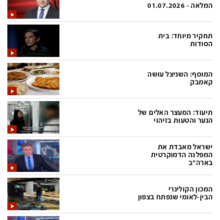
פלילי
המטולוגיה
המלאה - 01.07.2026
חינוך
ועידות קשת 12
תחקיר מיוחד: בית
צרכנות
לאנג אמבישן
הסודות
עיצוב ונדל''ן
להיאבק בסרטן
המוסף: השניצל עושה
TECH12
פרקינסון
קאמבק
ספורט
שכונה עם הכל
תיעוד: המעצר האלים של
דעות ופרשנויות
כַּבֵּד את הַכָּבֵד
הנער והטעות בזיהוי
בריאות
השקעות למתקדמים
ישראל מאבדת את
מדע וסביבה
שאלה אחת ביום
המפלגה הדמוקרטית
בארה"ב
פודקאסטים
דרושים IL
המכון הקולינרי
נוסבאום מקליד
easy
הבין-לאומי שנפתח בצפון
DATA