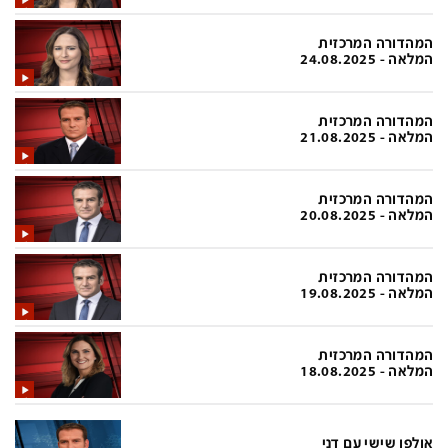
בעולם
D&B BUSINESS
פוליטי
אוכל
המהדורה המרכזית
המלאה - 24.08.2025
בחירות 2026
ערב טוב עם גיא פינס
מילה ביום
נסיעות
המהדורה המרכזית
המלאה - 21.08.2025
כלכלה
מפת האתר
מונדיאל
12+
המהדורה המרכזית
המלאה - 20.08.2025
mako
English Edition
מגזין N12
דרושים חדשות 12
המהדורה המרכזית
המלאה - 19.08.2025
תרבות
duns 100
din.co.il
LifeStyle
המהדורה המרכזית
המלאה - 18.08.2025
מדיני
המומחים במשכנתאות
בארץ
MED12
אולפן שישי עם דני