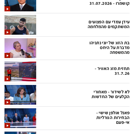
פלילי
המטולוגיה
קושמרו - 31.07.2026
חינוך
ועידות קשת 12
עידן עמדי עם הפצועים
צרכנות
לאנג אמבישן
המשתקמים מהמלחמה
עיצוב ונדל''ן
להיאבק בסרטן
בת הזוג של יוני נתניהו
מדברת על היחס
TECH12
פרקינסון
מהמשפחה
ספורט
שכונה עם הכל
תחזית מזג האוויר -
דעות ופרשנויות
כַּבֵּד את הַכָּבֵד
31.7.26
בריאות
השקעות למתקדמים
לא לשידור - מאחורי
מדע וסביבה
שאלה אחת ביום
הקלעים של החדשות
פודקאסטים
דרושים IL
פאנל אולפן שישי -
נוסבאום מקליד
easy
הבחירות הגורליות
אי-פעם
DATA