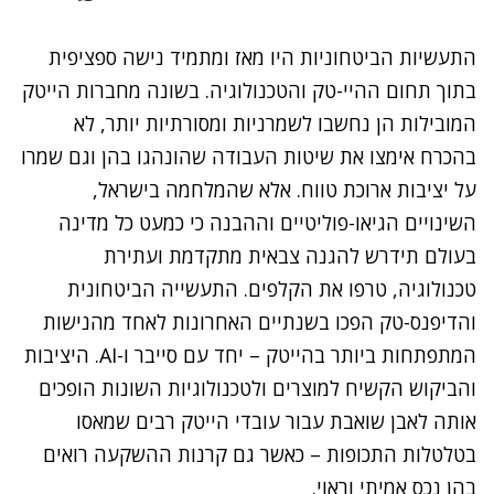
התעשיות הביטחוניות היו מאז ומתמיד נישה ספציפית
בתוך תחום ההיי-טק והטכנולוגיה. בשונה מחברות הייטק
המובילות הן נחשבו לשמרניות ומסורתיות יותר, לא
בהכרח אימצו את שיטות העבודה שהונהגו בהן וגם שמרו
על יציבות ארוכת טווח. אלא שהמלחמה בישראל,
השינויים הגיאו-פוליטיים וההבנה כי כמעט כל מדינה
בעולם תידרש להגנה צבאית מתקדמת ועתירת
טכנולוגיה, טרפו את הקלפים. התעשייה הביטחונית
והדיפנס-טק הפכו בשנתיים האחרונות לאחד מהנישות
המתפתחות ביותר בהייטק – יחד עם סייבר ו-AI. היציבות
והביקוש הקשיח למוצרים ולטכנולוגיות השונות הופכים
אותה לאבן שואבת עבור עובדי הייטק רבים שמאסו
בטלטלות התכופות – כאשר גם קרנות ההשקעה רואים
בהן נכס אמיתי וראוי.