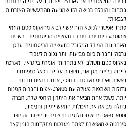
בבינה המלאכותית אך לארה"ב יש יתרון על פני המתחרות
בתחום והובלה בנישה הזו שמגיעה מהתעשייה האזרחית
לצבאית".
פתרון אפשרי לנושא הזה עשוי לבוא מהאקוסיסטם היזמי
שמוטמע כיום יותר ויותר בתעשייה הביטחונית. "בשנים
האחרונות המודל המקובל בתעשייה הביטחונית 'עדכן
גרסה' וחברות כיום מביעות יותר נכונות לעבוד
באקוסיסטם משולב ולא בתחרות" אומרת בלגראי. "מערכת
ליירוט בלייזר מגן אור, מיוצרת על ידי רפאל כמפתחת
ראשית ואלביט מערכות. בנוסף, אנחנו רואים חברות
גדולות משתפות פעולה עם סטארט-אפים וחברות קטנות
יותר, כשכל אחת מביאה את היתרון היחסי שלה. חברה
גדולה מביאה את היכולות התעשייתיות והניסיון,
וסטארט-אפ מביא טכנולוגיה חדשנית וגמישות. זה יוצר
סינרגיה שמאפשרת לפתח מערכות מתקדמות בזמן קצר