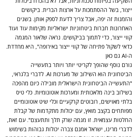
השקיעה בפיתוח טכנולוגיות, אבל לא בהכרח ביכולות
ייצור, בשל ההסתמכות על ארצות הברית. ביקושים
והזמנות זה יפה, אבל צריך לדעת לספק אותן. בשנים
האחרונות חברות ביטחוניות ישראליות מקימות עוד ועוד
קווי ייצור, כדי לתמוך בביקושים. נראה שלאור המגמה
כדאי לשקול פתיחה של קווי ייצור באירופה", היא מחדדת.
ה-AI גם כאן
גורם נוסף שהופך לקריטי יותר ויותר בתעשייה
הביטחונית הוא השילוב של מערכות AI. לדברי בלגראי,
"התעשייה הביטחונית הישראלית מובילה כיום מהפכה
בשילוב בינה מלאכותית ומערכות אוטונומיות. כלי טיס
בלתי מאוישים, רובוטים קרקעיים וכלי שיט אוטונומיים
מפותחים בקצב מואץ, עם יכולות מתקדמות של קבלת
החלטות עצמאית. זו מגמה שרק תלך ותתעצם". עם זאת,
לדברי מרינו, ישראל אמנם צברה יכולות גבוהות בשימוש