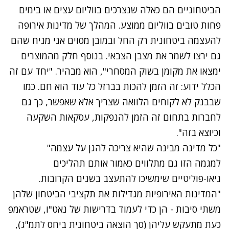
הביטחוניים הם כאלה שנצרכים בווליום עצים או בימים
פחות טובים בווליום ממוצע. המהלך של מדינות אירופה
להעצמה ביטחונית רק החל ובמובן מסוים אני מניח שהם
גם ירצו לשמר את מצבן הצבאי. בנוסף חלק מהמוצרים
ימצאו את מקומן בשוק המסחרי", הוא מבהיר. "יחד עם זה
הכלל ידוע: זה הזמן להכות בברזל כל עוד הוא חם. כמו
שבבנק לא לקוחים הלוואה שצריך אלא שאפשר, כך גם
לחברות בתחום זה הזמן להנפקות, עסקאות השקעה
וכיוצא בזה".
"כל מדינה מבינה שהיא צריכה להגן על עצמה"
למגמה הזו גם מתלווים כאמור אותם תהליכים
גיאו-פוליטיים שימשיכו להתעצב בשנים הקרובות.
"המדינות האירופיות מגדילות את תקציבי הביטחון שלהן
משתי סיבות - הן כדי לעמוד בדרישות של נאט"ו, שטראמפ
כעת מתעקש עליהן (סך הוצאה ביטחונית ביחס לתמ"ג),