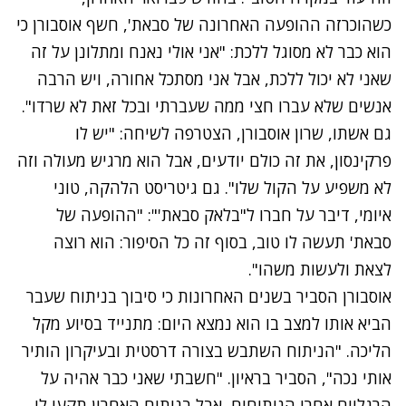
כשהוכרזה ההופעה האחרונה של סבאת',
חשף אוסבורן כי
הוא כבר לא מסוגל ללכת
:
"אני אולי נאנח ומתלונן על זה
שאני לא יכול ללכת, אבל אני מסתכל אחורה, ויש הרבה
אנשים שלא עברו חצי ממה שעברתי ובכל זאת לא שרדו".
גם אשתו, שרון אוסבורן, הצטרפה לשיחה: "יש לו
פרקינסון, את זה כולם יודעים, אבל הוא מרגיש מעולה וזה
לא משפיע על הקול שלו". גם גיטריסט הלהקה, טוני
איומי, דיבר על חברו ל"בלאק סבאת'": "ההופעה של
סבאת' תעשה לו טוב, בסוף זה כל הסיפור: הוא רוצה
לצאת ולעשות משהו".
אוסבורן הסביר בשנים האחרונות כי סיבוך בניתוח שעבר
הביא אותו למצב בו הוא נמצא היום: מתנייד בסיוע מקל
הליכה. "הניתוח השתבש בצורה דרסטית ובעיקרון הותיר
אותי נכה", הסביר בראיון. "חשבתי שאני כבר אהיה על
הרגליים אחרי הניתוחים, אבל בניתוח האחרון תקעו לי