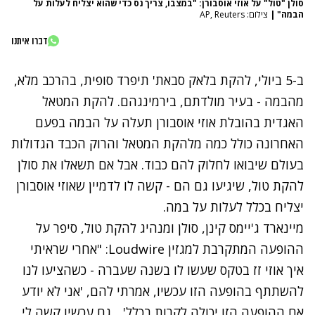
סולן "טול" על אוזי אוסבורן: "במצבו, צריך נס כדי שהוא יצליח לעלות על
הבמה"
|
צילום: AP, Reuters
דברו איתנו
ב-5 ביולי, להקת בלאק סבאת'
תיפרד סופית, בהרכב מלא,
מהבמה
- בעיר מולדתם, בירמינגהם. להקת המטאל
האגדית בהובלת אוזי אוסבורן תעלה על הבמה בפעם
האחרונה כולל כמה מלהקת המטאל והרוק הכבד הגדולות
בעולם שיבואו לחלוק להם כבוד. אבל אם תשאלו את סולן
להקת טול, שיגיעו גם הם - קשה לו לדמיין שאוזי אוסבורן
יצליח בכלל לעלות על במה.
מיינארד ג'יימס קינן, סולן ומנהיג להקת טול
, סיפר על
ההופעה המתקרבת למגזין Loudwire: "אחרי שראיתי
איך אוזי זז בטקס שעשו לו בשנה שעברה - כשהציעו לנו
להשתתף בהופעה הזו עכשיו, אמרתי להם, 'אני לא יודע
אם ההופעה הזו יכולה לקרות בכלל'... גם עכשיו קשה לי