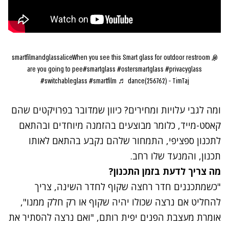
When you see this Smart glass for outdoor restroom ,
@smartfilmandglassalice
are you going to pee
#smartglass
#ostersmartglass
#privacyglass
#switchableglass
#smartfilm
♬ dance(256762) - TimTaj
ומה לגבי עלויות ומחירים? כיוון שמדובר בפרויקטים שהם
קאסט-מייד, כלומר מבוצעים בהזמנה מיוחדים ובהתאם
לתכנון ספציפי, התמחור שלהם נקבע בהתאם לאותו
תכנון, והמנעד שלו רחב.
מה צריך לדעת בזמן התכנון?
"כשמתכננים חדר רחצה שקוף לחדר השינה, צריך
להחליט אם נרצה שכולו יהיה שקוף או רק חלק ממנו",
אומרת מעצבת הפנים
יפית רותם
, "ואם נרצה להסתיר את