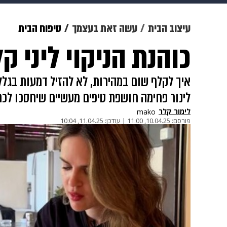
מוזיקה
תרבות
צבא וביטחון
עיצוב הבית
עשה זאת בעצמך
טיפוח הבית
כוהנת הניקוי ליני 
דיגיטל
גאווה
ויוה
משפט
לינור פחימה חושפת טיפים מעשיים שיחסכו לכם
לימור קלר
mako
פורסם:
10.04.25, 11:00
|
עודכן:
11.04.25, 10:04