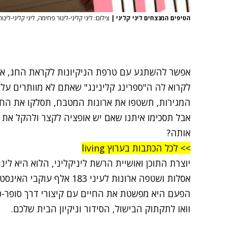
הטיפים המנצחים ליני קליני
|
צילום: ליני קליני-לינור פחימה, ליני קליני-לינ
אפשר להשתגע עם טרפת הניקיונות לקראת החג, אם
לקרוא לה ה"ספרינג קלינינג" שאתם לא מוותרים עליו
המגירות, תשטפו את ארונות המטבח, תסלקו את החמץ
אבל תסכימו איתנו שאם יש אופציה לקצר ולהקל את 
אותה?
>> לכל הכתבות בערוץ living
יוצרת התוכן ואושיית הרשת ליניקליני, הלוא היא לי
הפעם היא מפשטת את החיים עם קיצורי דרך סופר-פש
וואו לתקתוק הבישול, הסידור וניקיון הבית שלכם.