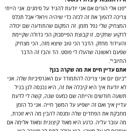
"פנו אלי הורים אם אני יודעת להגיד על סימנים. אני הייתי
צריכה להפוך את זה לכזה כדי שיהיה ויראלי אבל תכלס
המצחיק שלי נפל מזמן. זה המקום שהתודעה שם יכולה
לרקוע שחקים, זו קבוצת הפייסבוק הכי גדולה שקיימת
והעידוד מחזק. הדבר הכי טוב שיצא מזה, הכי מצחיק
שפעם ראשונה שהעלו לי פוסט. הד והבז זה הדבר
החיובי".
אתם עדיין חיים את מה שקרה בגן?
"ביום יום אני צריכה להתמודד עם האגרסיביות שלה. אני
לא יודעת איך היא קיבלה את זה, היא נכנסה לגן בגיל
תשעה חודשים והייתה שם כמעט שנה, קשה לי לדעת
עדיין איך ואם זה ישפיע על המשך חייה. אני כל הזמן
מחבקת את הפחדים שלה ומנסה להבין מה היא זוכרת,
מה עובר עליה. כרגע היא מאוד קיצונית ומאוד אלימה אם
אומרים לא על משהו, היא יכולה לתת לך סטירה היא