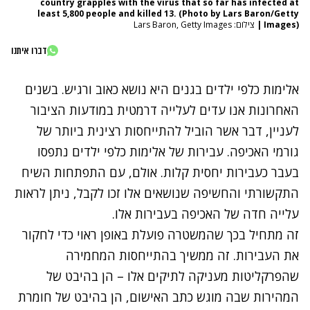
country grapples with the virus that so far has infected at
least 5,800 people and killed 13. (Photo by Lars Baron/Getty
Images)
|
צילום: Lars Baron, Getty Images
דברו איתנו
אלימות כלפי ילדים בגנים היא נושא כאוב ורגיש. בשנים
האחרונות אנו עדים לעלייה דרמטית במודעות הציבור
לעניין, דבר אשר הוביל להתייחסות רצינית ביותר של
גורמי האכיפה. עבירות של אלימות כלפי ילדים נתפסו
בעבר כעבירות יחסית קלות. אולם, עם התפתחות השיח
התקשורתי והחשיפה שנושאים אלו זכו לקבל, ניתן לראות
עלייה חדה של האכיפה בעבירות אלו.
זה מתחיל בכך שהמשטרה פועלת באופן ראוי כדי לחקור
את העבירות. זה ממשיך בהתייחסות המחמירה
שהפרקליטות מעניקה לתיקים אלו – הן בהיבט של
המהירות שבה מוגש כתב האישום, הן בהיבט של חומרת