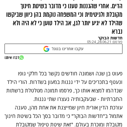
הדים. אחרי שהגננות טענו כי מדובר בשיטת חינוך
מקובלת ולגיטימית וכי המשפחה נוקמת בהן כיוון שביקשו
שהילד לא יגיע יותר לגן, אב הילד טוען כי לא היה ולא
נברא
חדשות הבוקר
פורסם:
28.06.21, 05:24
עקבו אחרינו בגוגל
נתקלנו בבעיה
דברו איתנו
נסה שוב
פעוט בן שנה ושמונה חודשים נקשר בכל חלקי גופו
ונעטף בתכריכים על ידי גננות במעון בשדרות. הורי הילד
שנדהמו למצוא אותו כך, פרסמו תמונה מטלטלת ברשתות
החברתיות - שבעקבותיה נעצרו שתי גננות.
עורכת הדין אורית חיון שמייצגת את אחת מהן, טענה
אתמול ב"חדשות הבוקר" כי
מדובר בסך הכל בשיטת חינוך
מקובלת ומוכרת בעולם
. "זאת שיטת טיפול שמקובלת