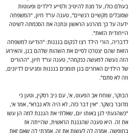
בעולם כולו, על מנת להיטיב ולסייע לילדים ופעוטות
שסובלים מקשיים רגשיים", טענה עו"ד חיון, "המשפחה
ידעה על כך מהרגע הראשון ונתנה את הסכמתה לשיטה
הייחודית הזאת".
לדבריה, הורי הילד רצו לנקום בגננות: "הודיעו למשפחה
הזאת שהם יצטרכו לסיים את השהות שלהם בגן, והאירוע
הזה נעשה למעשה כנקמה", טענה עו"ד חיון, "ההורים
של הילדים האחרים בגן תומכים בגננות ומגיעים לדיונים,
וזה לא סתם".
הבוקר, שוחח אב הפעוט, א', עם ניב רסקין, וטען כי
מדובר בשקר. "אין דבר כזה, לא היה ולא נברא", אמר א',
"כשהגעתי לגן באותו יום, שאלתי את הגננת למה הן עשו
את זה. היא טענה שהגננת הראשית, שהייתה אז
בחופשה, אמרה לה לעשות את זה. אמרתי לה שאם זאת