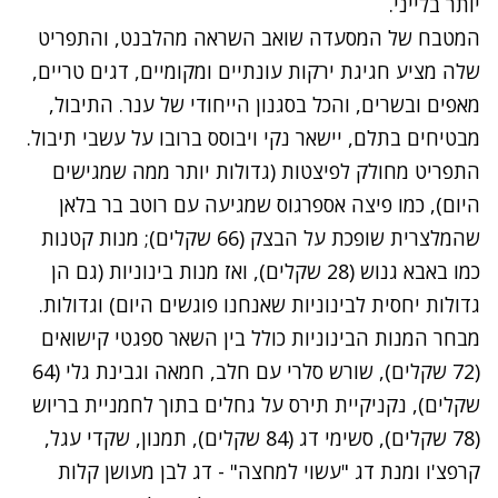
יותר בלייני.
המטבח של המסעדה שואב השראה מהלבנט, והתפריט
שלה מציע חגיגת ירקות עונתיים ומקומיים, דגים טריים,
מאפים ובשרים, והכל בסגנון הייחודי של ענר. התיבול,
מבטיחים בתלם, יישאר נקי ויבוסס ברובו על עשבי תיבול.
התפריט מחולק לפיצטות (גדולות יותר ממה שמגישים
היום), כמו פיצה אספרגוס שמגיעה עם רוטב בר בלאן
שהמלצרית שופכת על הבצק (66 שקלים); מנות קטנות
כמו באבא גנוש (28 שקלים), ואז מנות בינוניות (גם הן
גדולות יחסית לבינוניות שאנחנו פוגשים היום) וגדולות.
מבחר המנות הבינוניות כולל בין השאר ספגטי קישואים
(72 שקלים), שורש סלרי עם חלב, חמאה וגבינת גלי (64
שקלים), נקניקיית תירס על גחלים בתוך לחמניית בריוש
(78 שקלים), סשימי דג (84 שקלים), תמנון, שקדי עגל,
קרפצ'ו ומנת דג "עשוי למחצה" - דג לבן מעושן קלות