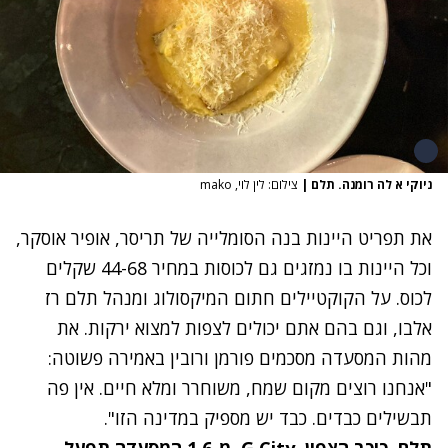
ניוקי א לה רומנה. תלם
|
צילום: לין לוי, mako
את תפריט היינות בנה הסומלייה של תריסר, אופיר אוסקר,
וכל היינות בו נמזגים גם לכוסות במחיר 44-68 שקלים
לכוס. על הקוקטיילים חתום המיקסולוג ומנהל תלם רז
אלבו, וגם בהם אתם יכולים לצפות למצוא ירקות. את
מהות המסעדה מסכמים פורמן ורובין באמירה פשוטה:
"אנחנו רוצים מקום שמח, משוחרר ומלא חיים. אין פה
תבשילים כבדים. כבד יש מספיק במדינה הזו".
תלם, כוכב הצפון,
G City
. מ-1.6 המסעדה תפעל