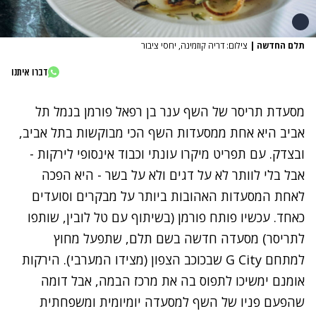
תלם החדשה
|
צילום: דריה קוזמינה, יחסי ציבור
דברו איתנו
מסעדת תריסר
של השף ענר בן רפאל פורמן בנמל תל
אביב היא אחת ממסעדות השף הכי מבוקשות בתל אביב,
ובצדק. עם תפריט מיקרו עונתי וכבוד אינסופי לירקות -
אבל בלי לוותר לא על דגים ולא על בשר - היא הפכה
לאחת המסעדות האהובות ביותר על מבקרים וסועדים
כאחד. עכשיו פותח פורמן (בשיתוף עם טל לובין, שותפו
לתריסר) מסעדה חדשה בשם תלם, שתפעל מחוץ
למתחם G City שבכוכב הצפון (מצידו המערבי). הירקות
אומנם ימשיכו לתפוס בה את מרכז הבמה, אבל דומה
שהפעם פניו של השף למסעדה יומיומית ומשפחתית