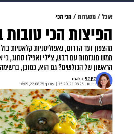
מוזיקה
תרבות
צבא וביטחון
אוכל
מסעדות
הכי הכי
הפיצות הכי טובות ביש
דיגיטל
גאווה
ויוה
משפט
מהצפון ועד הדרום, נאפוליטניות קלאסיות בול 
הראשון של הגולשים? גם הוא, כמובן, ברשימה
לין לוי
mako
פורסם:
21.08.25, 15:20
|
עודכן:
22.08.25, 16:09