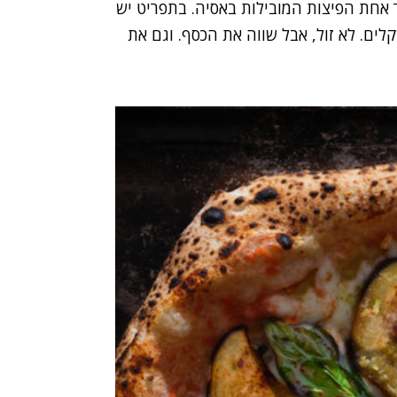
רג את פרסקה בתור אחת הפיצות המובילות באסיה. בתפריט יש
של 10 פיצות, במחירים שנעים בין 60 ל-82 שקלים. לא זול, אבל שווה את הכסף. וגם את