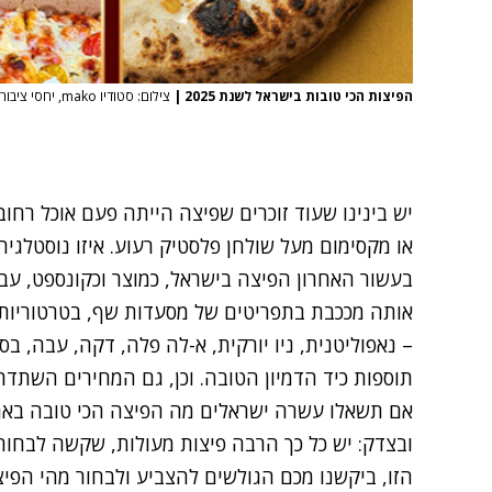
הפיצות הכי טובות בישראל לשנת 2025
|
צילום: סטודיו mako, יחסי ציבור
יש בינינו שעוד זוכרים שפיצה הייתה פעם אוכל רחו
או מקסימום מעל שולחן פלסטיק רעוע. איזו נוסטלגיה
בעשור האחרון הפיצה בישראל, כמוצר וכקונספט, עבר
אותה מככבת בתפריטים של מסעדות שף, בטרטוריות ו
– נאפוליטנית, ניו יורקית, א-לה פלה, דקה, עבה, בס
תוספות כיד הדמיון הטובה. וכן, גם המחירים השתדר
ובצדק: יש כל כך הרבה פיצות מעולות, שקשה לבחור.
הזו, ביקשנו מכם הגולשים להצביע ולבחור מהי הפיצ