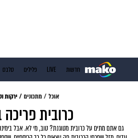
חדשות
LIVE
פלילים
סלבס
מוזיקה
תרבות
צבא וביטחון
אוכל
מתכונים
ירקות ו
כרובית פריכה ב
דיגיטל
גאווה
ויוה
משפט
גם אתם מתים על כרובית מטוגנת? טוב, מי לא. אבל בימינו
עדיף. מזל שפרחי הכרובית פה יוצאים כל כך קריספיים, שס