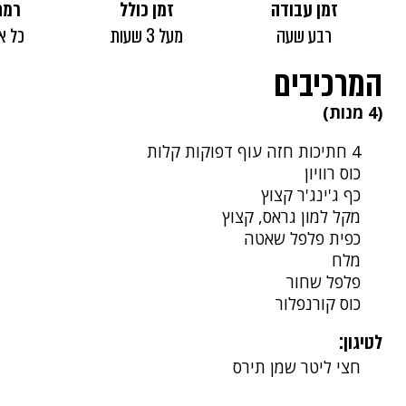
זמן עבודה
זמן כולל
רמת
רבע שעה
מעל 3 שעות
כל א
המרכיבים
(4 מנות)
4 חתיכות חזה עוף דפוקות קלות
כוס רוויון
כף ג'ינג'ר קצוץ
מקל למון גראס, קצוץ
כפית פלפל שאטה
מלח
פלפל שחור
כוס קורנפלור
לטיגון:
חצי ליטר שמן תירס