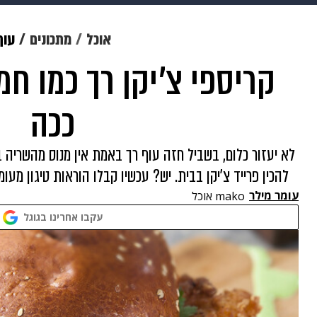
מוזיקה
תרבות
צבא וביטחון
אוכל
מתכונים
עוף
קריספי צ'יקן רך כמו חמ
דיגיטל
גאווה
ויוה
משפט
ככה
לא יעזור כלום, בשביל חזה עוף רך באמת אין מנוס מהשריה בר
להכין פרייד צ'יקן בבית. יש? עכשיו קבלו הוראות טיגון מעומ
עומר מילר
mako אוכל
עקבו אחרינו בגוגל