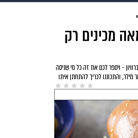
makoZ
בריאות
HIX
ספורט
כסף
הורים
עיצוב
אה מכינים רק
תשעה חודשים
מתכונים
פרויקטים מיוחדים
וויון - ויספר לכם את זה כל מי שניסה
ר מילר, והתכוננו לכריך להתחתן איתו