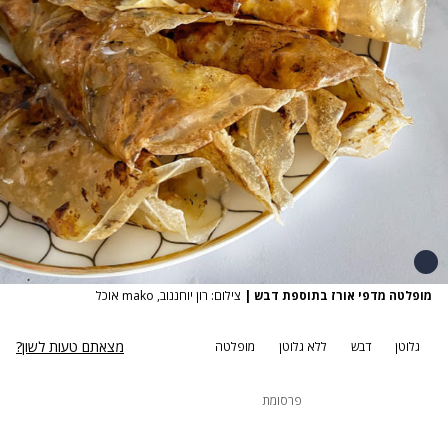
מופלטה מדפי אורז בתוספת דבש
|
צילום: רון יוחננוב, mako אוכל
מצאתם טעות לשון?
גלוטן
דבש
ללא גלוטן
מופלטה
פרסומת