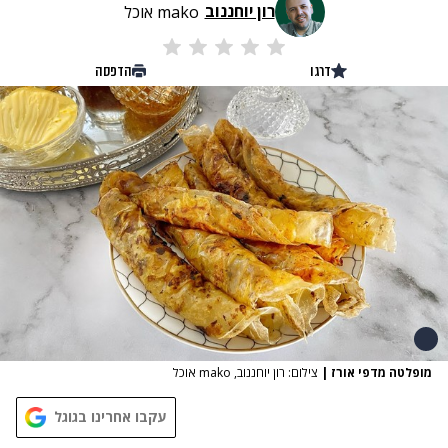
רון יוחננוב
mako אוכל
דרגו
הדפסה
מופלטה מדפי אורז
|
צילום: רון יוחננוב, mako אוכל
עקבו אחרינו בגוגל