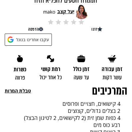
הממרח הטעים להפליא הזה
יעל קצב
mako
דרגו
הדפסה
נתקלנו בבעיה
עקבו אחרינו בגוגל
נסה שוב
זמן עבודה
זמן כולל
רמת קושי
כשרות
עשר דקות
עד שעה
כל אחד יכול
פרווה
המרכיבים
טבלת המרות
4 קישואים, חצויים ופרוסים
2 בצלים גדולים, קצוצים
4 כפות שמן זית (2 לקישואים, 2 לטיגון הבצל)
רבע כוס מים