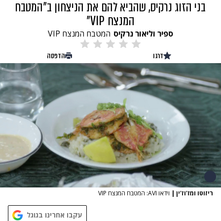
בני הזוג נרקיס, שהביא להם את הניצחון ב"המטבח
המנצח VIP"
ספיר וליאור נרקיס
המטבח המנצח VIP
דרגו
הדפסה
ריזוטו ומז'וז'ין
|
וידאו AVI: המטבח המנצח VIP
עקבו אחרינו בגוגל