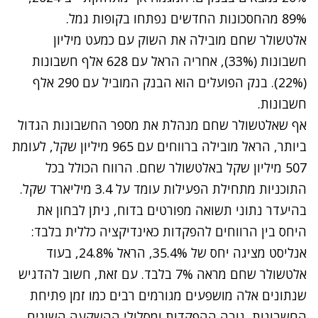
89% מהחסכונות החדשים נפתחו בקופות גמל.
אלטשולר שחם מובילה את השוק עם כמעט מיליון
חשבונות (33%), אחריה הראל עם 628 אלף חשבונות
(22%). בנק הפועלים הוא הבנק המוביל עם 290 אלף
חשבונות.
אף שאלטשולר שחם מנהלת את מספר החשבונות הגדול
ביותר, הראל מובילה ברווחים עם 965 מיליון שקל, לעומת
507 מיליון שקל באלטשולר שחם. הרווח הכולל בכל
התוכניות מתחילת הפעילות עומד על 3.4 מיליארד שקל.
בהיעדר נתוני תשואה מפורטים בדוח, ניתן לבחון את
היחס בין הרווחים להפקדות כאינדיקציה כללית בלבד:
אנליסט מציגה יחס של 35.4%, הראל 24.8%, בעוד
אלטשולר שחם מראה 7% בלבד. עם זאת, חשוב להדגיש
שנתונים אלה מושפעים מגורמים רבים כמו זמן פתיחת
החשבונות, גובה ההפקדות ומסלולי ההשקעה השונים,