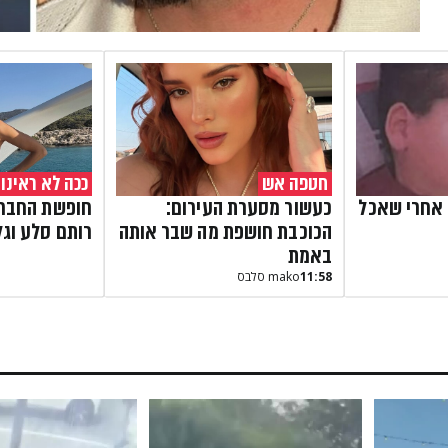
חטפה אש
ככה לא ראינו 
 אחרי שאכל
כעשור מסערת העירום:
חופשת החברו
הכוכבת חושפת מה שבר אותה
רותם סלע וגל
באמת
11:58
mako סלבס