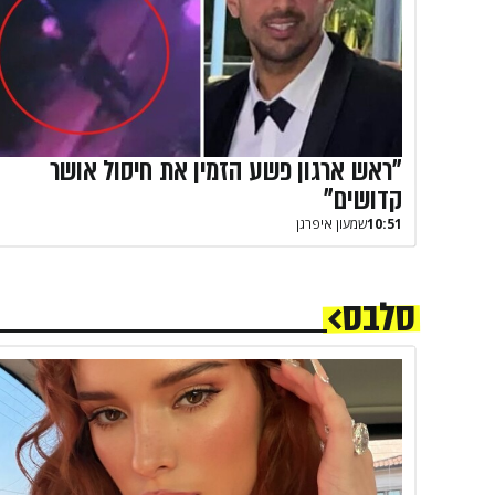
"ראש ארגון פשע הזמין את חיסול אושר
קדושים"
10:51
שמעון איפרגן​
סלבס