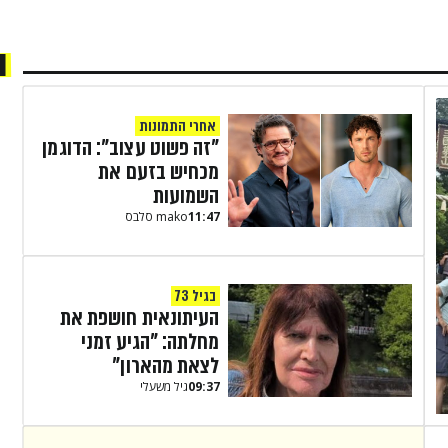
ה
אחרי התמונות
"זה פשוט עצוב": הדוגמן
מכחיש בזעם את
השמועות
11:47
mako סלבס
בגיל 73
העיתונאית חושפת את
מחלתה: "הגיע זמני
לצאת מהארון"
09:37
גיל משעלי