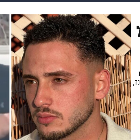
makoZ
בריאות
HIX
ספורט
כסף
הורים
עיצוב
תשעה חודשים
מתכונים
פרויקטים מיוחדים
ה,