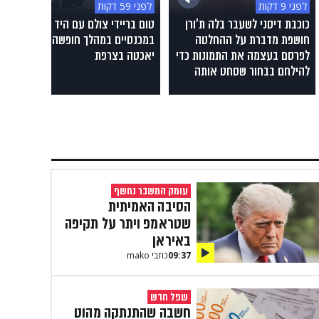
לפני 9 דקות
לפני 59 דקות
כוכבת דיסני לשעבר בלה ת'ורן
טום בריידי צולם עם היד
חושפת מדברת על ההחלטה
במכנסיים במהלך חופשה על
לפרסם בעצמה את התמונות כדי
יאכטה בצרפת
להילחם בבחור שסחט אותה
עומק המשבר נחשף
הסיבה האמיתית
שטראמפ ויתר על תקיפה
באיראן
09:37
כתבי mako
שפל חדש
חשבה שהתנתקה מהוט