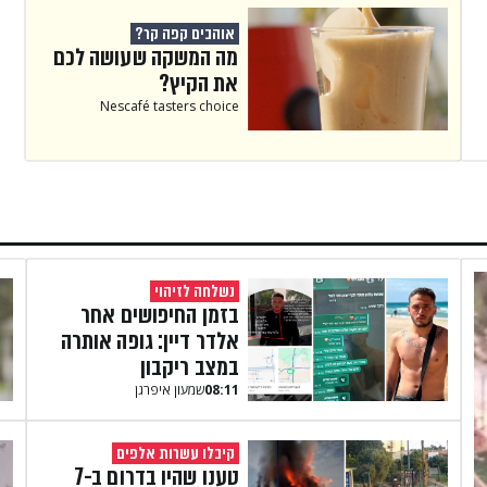
אוהבים קפה קר?
מה המשקה שעושה לכם
את הקיץ?
Nescafé tasters choice
נשלחה לזיהוי
בזמן החיפושים אחר
אלדר דיין: גופה אותרה
במצב ריקבון
08:11
שמעון איפרגן​
קיבלו עשרות אלפים
טענו שהיו בדרום ב-7