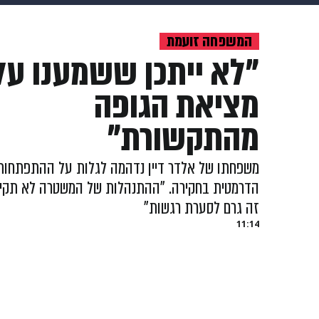
מוזיקה
תרבות
צבא וביטחון
המשפחה זועמת
"לא ייתכן ששמענו על
דיגיטל
גאווה
ויוה
משפט
מציאת הגופה
מהתקשורת"
משפחתו של אלדר דיין נדהמה לגלות על ההתפתחות
הדרמטית בחקירה. "ההתנהלות של המשטרה לא תקינ
זה גרם לסערת רגשות"
11:14