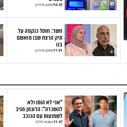
10:43
שמעון איפרגן​
חשד: חוסל כנקמה על
תיק הרצח שבו מואשם
בנו
11:01
שמעון איפרגן​
"אני לא הומו ולא
להשכרה": הדוגמן מגיב
לשמועות עם הכוכב
11:47
mako סלבס