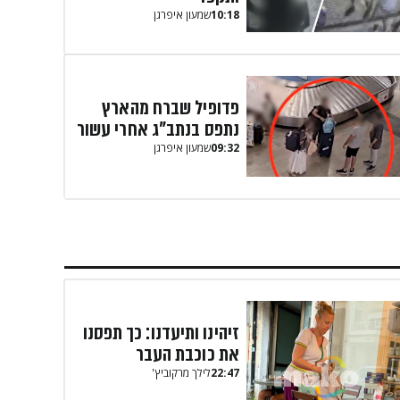
10:18
שמעון איפרגן​
פדופיל שברח מהארץ
נתפס בנתב"ג אחרי עשור
09:32
שמעון איפרגן​
זיהינו ותיעדנו: כך תפסנו
את כוכבת העבר
22:47
לילך מרקוביץ'