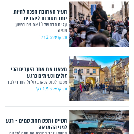
העיר האהובה הפכה להיות
יותר מסוכנת ליהודים
עלייה חדה של 10 אחוזים בפשעי
שנאה
זמן קריאה: 2 דק'
מצאנו את אחד היעדים הכי
זולים ונעימים כרגע
אפשר לטוס לכאן בזול ולהיות די לבד
זמן קריאה: 1.5 דק'
הטייס נתפס תחת סמים - רגע
לפני ההמראה
הטייס עובד בחברת התעופה "מלזיה