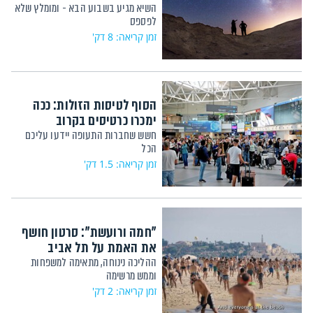
השיא מגיע בשבוע הבא - ומומלץ שלא
לפספס
זמן קריאה: 8 דק'
הסוף לטיסות הזולות: ככה
ימכרו כרטיסים בקרוב
חשש שחברות התעופה יידעו עליכם
הכל
זמן קריאה: 1.5 דק'
"חמה ורועשת": סרטון חושף
את האמת על תל אביב
ההליכה נינוחה, מתאימה למשפחות
וממש מרשימה
זמן קריאה: 2 דק'